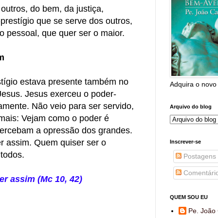
outros, do bem, da justiça,
prestígio que se serve dos outros,
o pessoal, que quer ser o maior.
m
stígio estava presente também no
Adquira o novo
Jesus. Jesus exerceu o poder-
ramente. Não veio para ser servido,
Arquivo do blog
 mais: Vejam como o poder é
percebam a opressão dos grandes.
er assim. Quem quiser ser o
Inscrever-se
 todos.
Postagens
Comentári
er assim (Mc 10, 42)
QUEM SOU EU
Pe. João 