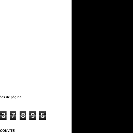
ções de página
3
7
8
9
5
 CONVITE