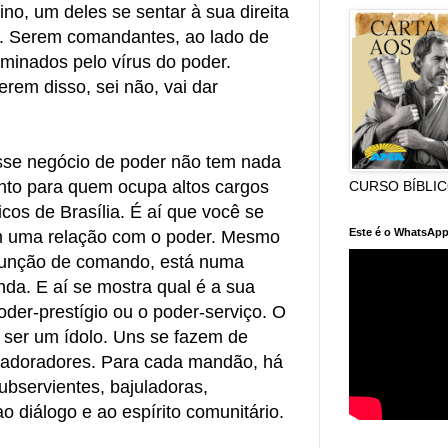
no, um deles se sentar à sua direita
a. Serem comandantes, ao lado de
aminados pelo vírus do poder.
rem disso, sei não, vai dar
sse negócio de poder não tem nada
nto para quem ocupa altos cargos
CURSO BÍBLI
ticos de Brasília. É aí que você se
Este é o WhatsApp
 uma relação com o poder. Mesmo
função de comando, está numa
a. E aí se mostra qual é a sua
der-prestígio ou o poder-serviço. O
ser um ídolo. Uns se fazem de
 adoradores. Para cada mandão, há
bservientes, bajuladoras,
ao diálogo e ao espírito comunitário.