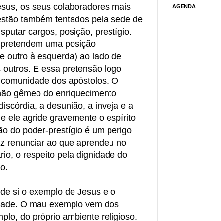
sus, os seus colaboradores mais
AGENDA
 estão também tentados pela sede de
sputar cargos, posição, prestígio.
e pretendem uma posição
a e outro à esquerda) ao lado de
s outros. E essa pretensão logo
 comunidade dos apóstolos. O
rmão gêmeo do enriquecimento
iscórdia, a desunião, a inveja e a
e ele agride gravemente o espírito
ão do poder-prestígio é um perigo
faz renunciar ao que aprendeu no
rio, o respeito pela dignidade do
ço.
 de si o exemplo de Jesus e o
edade. O mau exemplo vem dos
plo, do próprio ambiente religioso.