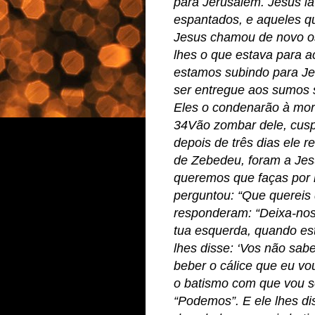
para Jerusalém. Jesus ia
espantados, e aqueles q
Jesus chamou de novo os
lhes o que estava para a
estamos subindo para Je
ser entregue aos sumos s
Eles o condenarão à mor
34Vão zombar dele, cuspir
depois de três dias ele r
de Zebedeu, foram a Jesu
queremos que faças por 
perguntou: “Que quereis
responderam: “Deixa-nos 
tua esquerda, quando est
lhes disse: ‘Vos não sab
beber o cálice que eu v
o batismo com que vou s
“Podemos”. E ele lhes di