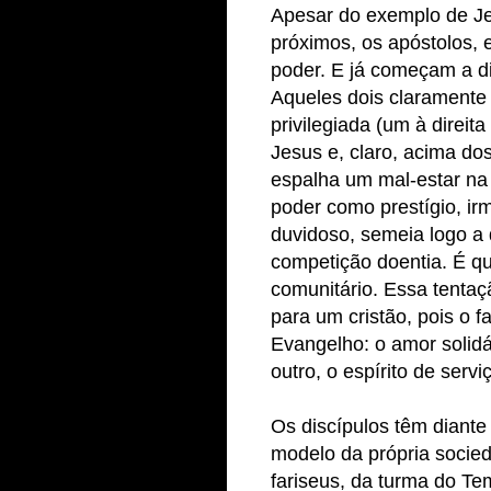
Apesar do exemplo de Je
próximos, os apóstolos,
poder. E já começam a di
Aqueles dois clarament
privilegiada (um à direit
Jesus e, claro, acima do
espalha um mal-estar na
poder como prestígio, i
duvidoso, semeia logo a d
competição doentia. É qu
comunitário. Essa tentaç
para um cristão, pois o 
Evangelho: o amor solidá
outro, o espírito de servi
Os discípulos têm diante
modelo da própria soci
fariseus, da turma do Tem