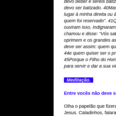
devo beber e sereis bat
devo ser batizado. 40M
lugar à minha direita ou
quem foi reservado”. 41Q
ouviram isso, indignara
chamou e disse: “Vós sa
oprimem e os grandes as 
deve ser assim: quem qui
44e quem quiser ser o pr
45Porque o Filho do Hom
para servir e dar a sua v
Meditação.
Entre vocês não deve s
Olha o papelão que fizer
Jesus. Caladinhos, fala