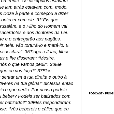
 na frente. Os discípulos estavam
ue iam atrás estavam com. medo.
 Doze à parte e começou a dizer-
contecer com ele: 33“Eis que
rusalém, e o Filho do Homem vai
acerdotes e aos doutores da Lei.
te e o entregarão aos pagãos.
 nele, vão torturá-lo e matá-lo. E
essuscitará”. 35Tiago e João, filhos
s e lhe disseram: “Mestre.
nós o que vamos pedir”. 36Ele
 que eu vos faça?” 37Eles
sentar um à tua direita e outro à
iveres na tua glória!” 38Jesus então
eis o que pedis. Por acaso podeis
PODCAST - PROG
ou beber? Podeis ser batizados com
er batizado?” 39Eles responderam:
sse: “Vós bebereis o cálice que eu