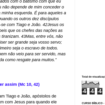
izados com o batismo com que eu
as não depende de mim conceder o
 à minha esquerda. É para aqueles a
uando os outros dez discípulos
m-se com Tiago e João. 42Jesus os
beis que os chefes das nações as
tiranizam. 43Mas, entre vós, não
ser ser grande seja vosso servo;
imeiro seja o escravo de todos.
em não veio para ser servido, mas
ida como resgate para muitos.”
Total de visualiza
er assim (Mc 10, 42)
4
4
4
am Tiago e João, apóstolos de
ram com Jesus para quando ele
CURSO BÍBLICO -