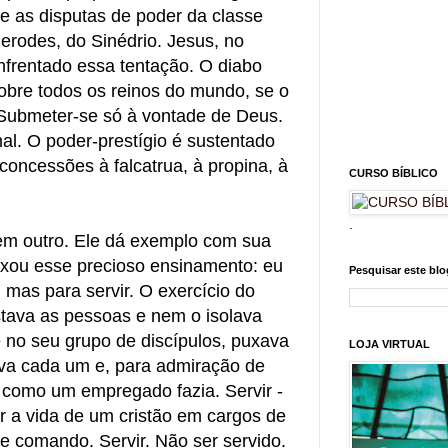
se as disputas de poder da classe
erodes, do Sinédrio. Jesus, no
enfrentado essa tentação. O diabo
sobre todos os reinos do mundo, se o
 Submeter-se só à vontade de Deus.
l. O poder-prestígio é sustentado
concessões à falcatrua, à propina, à
CURSO BÍBLICO
.
em outro. Ele dá exemplo com sua
ixou esse precioso ensinamento: eu
Pesquisar este blo
 mas para servir. O exercício do
tava as pessoas e nem o isolava
 no seu grupo de discípulos, puxava
LOJA VIRTUAL
ava cada um e, para admiração de
 como um empregado fazia. Servir -
r a vida de um cristão em cargos de
e comando. Servir. Não ser servido.