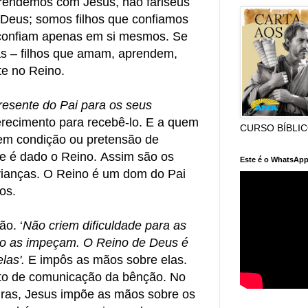
rendemos com Jesus, não fariseus
 Deus; somos filhos que confiamos
 confiam apenas em si mesmos. Se
s – filhos que amam, aprendem,
te no Reino.
esente do Pai para os seus
ecimento para recebê-lo. E a quem
CURSO BÍBLI
em condição ou pretensão de
ue é dado o Reino. Assim são os
Este é o WhatsApp
crianças. O Reino é um dom do Pai
os.
o. ‘
Não criem dificuldade para as
ão as impeçam. O Reino de Deus é
las'.
E impôs as mãos sobre elas.
to de comunicação da bênção. No
ras, Jesus impõe as mãos sobre os