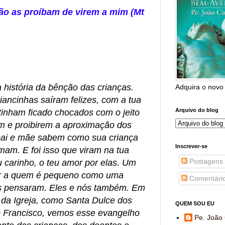
ão as proíbam de virem a mim (Mt
a história da bênção das crianças.
Adquira o novo
iancinhas saíram felizes, com a tua
Arquivo do blog
 tinham ficado chocados com o jeito
rem e proibirem a aproximação dos
pai e mãe sabem como sua criança
Inscrever-se
mam. E foi isso que viram na tua
Postagens
u carinho, o teu amor por elas. Um
or a quem é pequeno como uma
Comentári
les pensaram. Eles e nós também. Em
 da Igreja, como Santa Dulce dos
QUEM SOU EU
 Francisco, vemos esse evangelho
Pe. João 