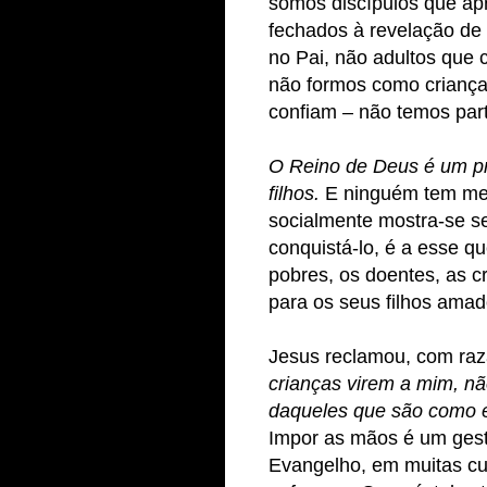
somos discípulos que ap
fechados à revelação de
no Pai, não adultos que
não formos como criança
confiam – não temos par
O Reino de Deus é um pr
filhos.
E ninguém tem mer
socialmente mostra-se s
conquistá-lo, é a esse q
pobres, os doentes, as 
para os seus filhos amad
Jesus reclamou, com razã
crianças virem a mim, n
daqueles que são como e
Impor as mãos é um ges
Evangelho, em muitas cu