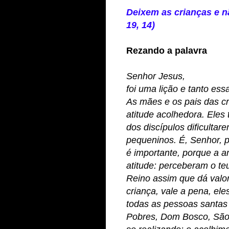
Deixem as crianças e n
19, 14)
Rezando a palavra
Senhor Jesus,
f
oi uma lição e tanto ess
As mães e os pais das cr
atitude acolhedora. Eles
dos discípulos dificulta
pequeninos. É, Senhor, 
é importante, porque a a
atitude: perceberam o te
Reino assim que dá val
criança, vale a pena, e
todas as pessoas santas
Pobres, Dom Bosco, São