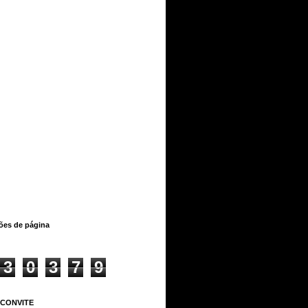
ções de página
3
0
3
7
9
 CONVITE