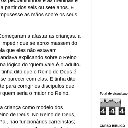
 os pequenininhos e as meninas e
a partir dos seis ou sete anos. E
impusesse as mãos sobre os seus
omeçaram a afastar as crianças, a
a impedir que se aproximassem do
ela que eles não estavam
andava explicando sobre o Reino
a lógica do ‘quem-vale-é-o-adulto-
 tinha dito que o Reino de Deus é
se parecer com elas. E tinha dito
te para corrigir os discípulos que
e quem seria o maior no Reino.
Total de visualiza
 a criança como modelo dos
4
4
4
eino de Deus. No Reino de Deus,
ai, não funcionários carreiristas;
CURSO BÍBLICO -