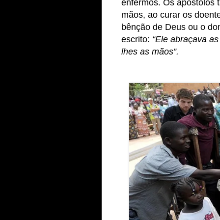
enfermos. Os apóstolos
mãos, ao curar os doent
bênção de Deus ou o dom
escrito:
“Ele abraçava as
lhes as mãos”.