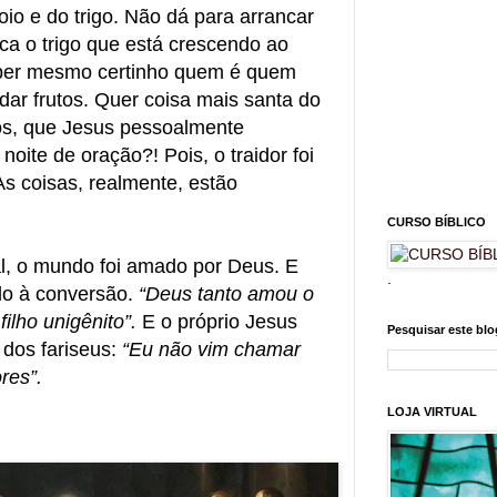
oio e do trigo. Não dá para arrancar
ica o trigo que está crescendo ao
aber mesmo certinho quem é quem
ar frutos. Quer coisa mais santa do
os, que Jesus pessoalmente
oite de oração?! Pois, o traidor foi
s coisas, realmente, estão
CURSO BÍBLICO
, o mundo foi amado por Deus. E
.
lo à conversão.
“Deus tanto amou o
ilho unigênito”.
E o próprio Jesus
Pesquisar este blo
 dos fariseus:
“Eu não vim chamar
res”.
LOJA VIRTUAL