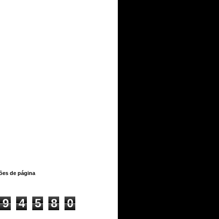
ções de página
9
4
5
8
0