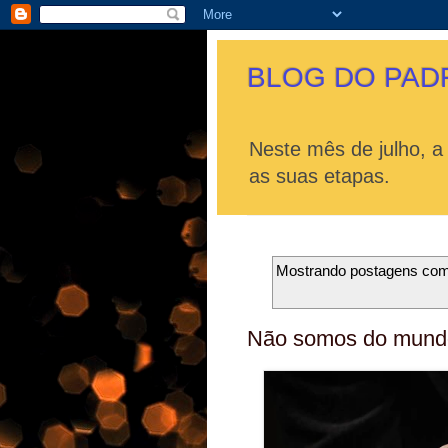
BLOG DO PAD
Neste mês de julho, a
as suas etapas.
Mostrando postagens co
Não somos do mund