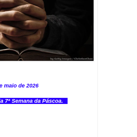
e maio de 2026
da 7ª Semana da Páscoa.