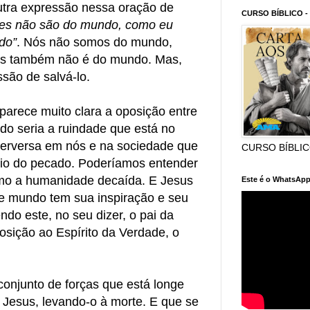
utra expressão nessa oração de
CURSO BÍBLICO -
es não são do mundo, como eu
do”
. Nós não somos do mundo,
s também não é do mundo. Mas,
são de salvá-lo.
parece muito clara a oposição entre
o seria a ruindade que está no
perversa em nós e na sociedade que
CURSO BÍBLI
io do pecado. Poderíamos entender
mo a humanidade decaída. E Jesus
Este é o WhatsApp
se mundo tem sua inspiração e seu
o este, no seu dizer, o pai da
osição ao Espírito da Verdade, o
onjunto de forças que está longe
 Jesus, levando-o à morte. E que se