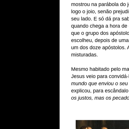
mostrou na parábola do j
logo o joio, senão prejud
seu lado. E só dá pra s
quando chega a hora de d
que o grupo dos apóstol
escolheu, depois de uma n
um dos doze apóstolos. A
misturadas.
Mesmo habitado pelo mal
Jesus veio para convidá-
mundo que enviou o seu f
explicou, para escândalo
os justos, mas os pecado