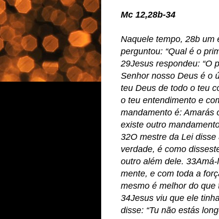
Mc 12,28b-34
Naquele tempo, 28b um e
perguntou: “Qual é o pr
29Jesus respondeu: “O pr
Senhor nosso Deus é o 
teu Deus de todo o teu c
o teu entendimento e co
mandamento é: Amarás o
existe outro mandamento
32O mestre da Lei disse 
verdade, é como disseste
outro além dele. 33Amá-l
mente, e com toda a forç
mesmo é melhor do que to
34Jesus viu que ele tinh
disse: “Tu não estás lo