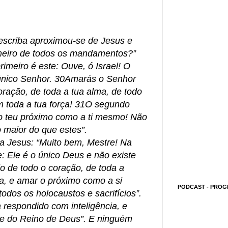
scriba aproximou-se de Jesus e
imeiro de todos os mandamentos?”
imeiro é este: Ouve, ó Israel! O
único Senhor. 30Amarás o Senhor
oração, de toda a tua alma, de todo
m toda a tua força! 31O segundo
 teu próximo como a ti mesmo! Não
 maior do que estes”.
a Jesus: “Muito bem, Mestre! Na
: Ele é o único Deus e não existe
o de todo o coração, de toda a
a, e amar o próximo como a si
PODCAST - PROG
dos os holocaustos e sacrifícios”.
a respondido com inteligência, e
nge do Reino de Deus”. E ninguém