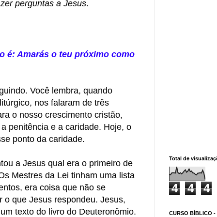
azer perguntas a Jesus
.
 é: Amarás o teu próximo como
guindo. Você lembra, quando
úrgico, nos falaram de três
ara o nosso crescimento cristão,
a penitência e a caridade. Hoje, o
se ponto da caridade.
Total de visualiza
ou a Jesus qual era o primeiro de
s Mestres da Lei tinham uma lista
4
4
4
tos, era coisa que não se
 o que Jesus respondeu. Jesus,
um texto do livro do Deuteronômio.
CURSO BÍBLICO -