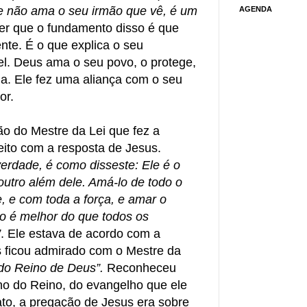
 não ama o seu irmão que vê, é um
AGENDA
r que o fundamento disso é que
nte. É o que explica o seu
el. Deus ama o seu povo, o protege,
uia. Ele fez uma aliança com o seu
or.
o do Mestre da Lei que fez a
feito com a resposta de Jesus.
erdade, é como disseste: Ele é o
outro além dele. Amá-lo de todo o
, e com toda a força, e amar o
 é melhor do que todos os
”
. Ele estava de acordo com a
s ficou admirado com o Mestre da
 do Reino de Deus”.
Reconheceu
ho do Reino, do evangelho que ele
to, a pregação de Jesus era sobre