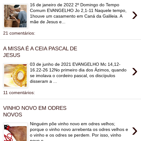
16 de janeiro de 2022 2º Domingo do Tempo
›
Comum EVANGELHO Jo 2,1-11 Naquele tempo,
1houve um casamento em Caná da Galileia. A
mãe de Jesus e...
21 comentários:
A MISSA É A CEIA PASCAL DE
JESUS
›
03 de junho de 2021 EVANGELHO Mc 14,12-
16.22-26 12No primeiro dia dos Ázimos, quando
se imolava o cordeiro pascal, os discípulos
disseram a ...
11 comentários:
VINHO NOVO EM ODRES
NOVOS
›
Ninguém põe vinho novo em odres velhos;
porque o vinho novo arrebenta os odres velhos e
o vinho e os odres se perdem. Por isso, vinho
novo e...