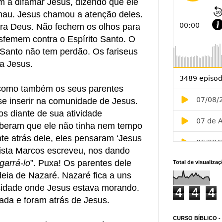
m a difamar Jesus, dizendo que ele
mau. Jesus chamou a atenção deles.
ra Deus. Não fechem os olhos para
sfemem contra o Espírito Santo. O
 Santo não tem perdão. Os fariseus
a Jesus.
 como também os seus parentes
 se inserir na comunidade de Jesus.
os diante de sua atividade
beram que ele não tinha nem tempo
te atrás dele, eles pensaram ‘Jesus
ista Marcos escreveu, nos dando
garrá-lo
”. Puxa! Os parentes dele
Total de visualiza
eia de Nazaré. Nazaré fica a uns
cidade onde Jesus estava morando.
4
4
4
ada e foram atrás de Jesus.
CURSO BÍBLICO -