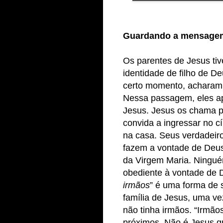
Guardando a mensage
Os parentes de Jesus tiv
identidade de filho de 
certo momento, acharam q
Nessa passagem, eles a
Jesus. Jesus os chama pa
convida a ingressar no cí
na casa. Seus verdadeiro
fazem a vontade de Deus.
da Virgem Maria. Ningué
obediente à vontade de 
irmãos
” é uma forma de s
família de Jesus, uma v
não tinha irmãos. “Irmão
próximos. Não é Jesus qu