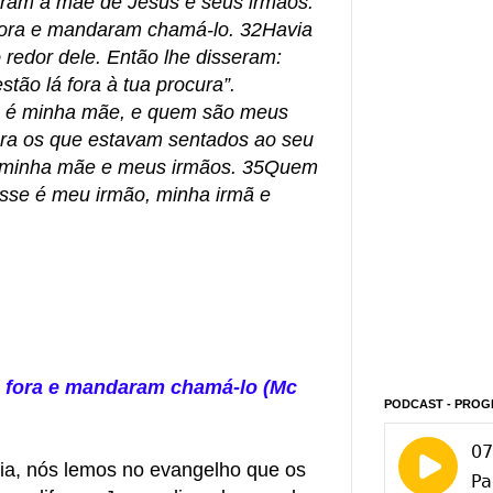
ram a mãe de Jesus e seus irmãos.
 fora e mandaram chamá-lo. 32Havia
redor dele. Então lhe disseram:
tão lá fora à tua procura”.
 é minha mãe, e quem são meus
ra os que estavam sentados ao seu
ão minha mãe e meus irmãos. 35Quem
esse é meu irmão, minha irmã e
e fora e mandaram chamá-lo (Mc
PODCAST - PROG
dia, nós lemos no evangelho que os