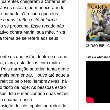
us parentes chegaram a Cafarnaum.
Jesus estava, permaneceram do
 chamá-lo. O recado que eles
e e teus irmãos está aí fora e
ão se preocupe. Esse recado não
tivo contra Maria, sua mãe.
“Tua
 forma de se referir aos seus
CURSO BÍBLI
ente os que estão dentro e os que
Este é o WhatsApp
sa, claro, está Jesus com muita
 Pela narração anterior, tanta gente
mais para entrar. Houve até aquela
lítico pelo teto, lembra? Mas, há
 texto de hoje: As pessoas estão
sus. Isto é mencionado duas vezes,
ra chamar nossa
osição dos discípulos ao redor do