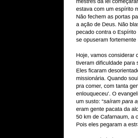
mestres da lei começara
estava com um espírito 
Não fechem as portas pa
a ação de Deus. Não bla
pecado contra o Espírito
se opuseram fortemente 
Hoje, vamos considerar
tiveram dificuldade para
Eles ficaram desorientad
missionária. Quando sou
pra comer, com tanta gen
enlouqueceu’. O evangel
um susto: “
saíram para a
eram gente pacata da ald
50 km de Cafarnaum, a 
Pois eles pegaram a estr