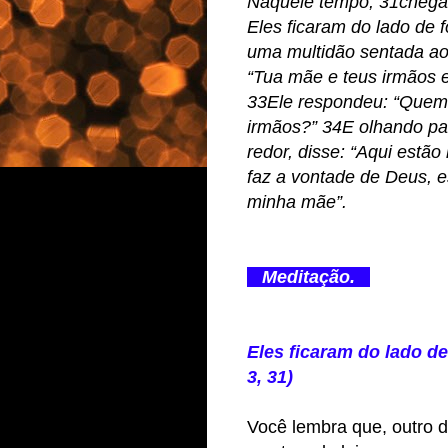
Naquele tempo, 31chega
Eles ficaram do lado de
uma multidão sentada ao 
“Tua mãe e teus irmãos es
33Ele respondeu: “Quem
irmãos?” 34E olhando pa
redor, disse: “Aqui est
faz a vontade de Deus, 
minha mãe”.
Meditação.
Eles ficaram do lado d
3, 31)
Você lembra que, outro 