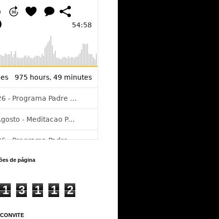
ções de página
1
3
1
1
2
 CONVITE