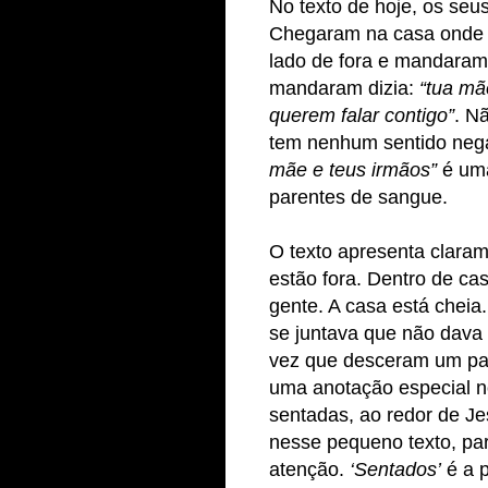
No texto de hoje, os se
Chegaram na casa onde 
lado de fora e mandaram
mandaram dizia:
“tua mã
querem falar contigo”
. N
tem nenhum sentido nega
mãe e teus irmãos”
é uma
parentes de sangue.
O texto apresenta claram
estão fora. Dentro de ca
gente. A casa está cheia.
se juntava que não dava 
vez que desceram um para
uma anotação especial no
sentadas, ao redor de Je
nesse pequeno texto, pa
atenção.
‘Sentados’
é a p