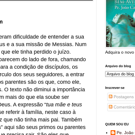
m
eram dificuldade de entender a sua
Deus e a sua missão de Messias. Num
ue ele tinha perdido o juízo.
Adquira o novo
parecem do lado de fora, chamando
ra a condição de discípulos, os
Arquivo do blog
rculo dos seus seguidores, a entrar
s parentes são os que, como ele,
Inscrever-se
 O texto não diminui a importância
m mais do que ela soube ser
Postagens
Deus. A expressão “
tua mãe e teus
Comentári
e referir à família, neste caso à
ez que não tinha mais pai. Também
QUEM SOU EU
s” aqui são seus primos ou parentes
Pe. João 
e precisa sair. São eles que