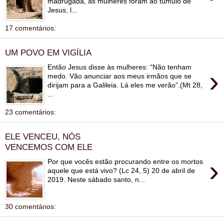
madrugada, as mulheres foram ao túmulo de
Jesus, l...
17 comentários:
UM POVO EM VIGÍLIA
Então Jesus disse às mulheres: “Não tenham
›
medo. Vão anunciar aos meus irmãos que se
dirijam para a Galileia. Lá eles me verão”.(Mt 28,
...
23 comentários:
ELE VENCEU, NÓS
VENCEMOS COM ELE
›
Por que vocês estão procurando entre os mortos
aquele que está vivo? (Lc 24, 5) 20 de abril de
2019. Neste sábado santo, n...
30 comentários: