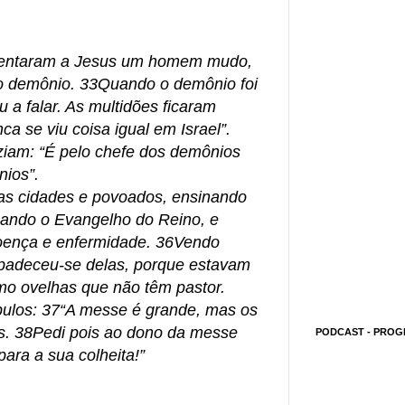
sentaram a Jesus um homem mudo,
o demônio. 33Quando o demônio foi
a falar. As multidões ficaram
a se viu coisa igual em Israel”.
ziam: “É pelo chefe dos demônios
nios”.
 as cidades e povoados, ensinando
ando o Evangelho do Reino, e
doença e enfermidade. 36Vendo
padeceu-se delas, porque estavam
mo ovelhas que não têm pastor.
ípulos: 37“A messe é grande, mas os
s. 38Pedi pois ao dono da messe
PODCAST - PROG
ara a sua colheita!”