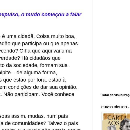
expulso, o mudo começou a falar
 é uma cidadã. Coisa muito boa,
adão que participa ou que apenas
tecendo? Olha que aqui vai uma
 verdade? Há cidadãos que
o da sociedade, formam sua
lpite... de alguma forma,
s que estão por fora, estão à
m condições de dar sua opinião.
s. Não participam. Você conhece
Total de visualiza
CURSO BÍBLICO -
soas assim, mudas, num país
ja de comunidades? Talvez o país