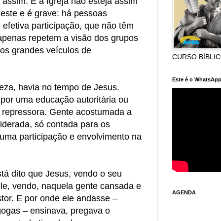
 assim. E a Igreja não esteja assim
 este e é grave: há pessoas
efetiva participação, que não têm
 apenas repetem a visão dos grupos
os grandes veículos de
CURSO BÍBLI
Este é o WhatsApp
eza, havia no tempo de Jesus.
 por uma educação autoritária ou
a repressora. Gente acostumada a
iderada, só contada para os
ma participação e envolvimento na
tá dito que Jesus, vendo o seu
e, vendo, naquela gente cansada e
AGENDA
tor. E por onde ele andasse –
gogas – ensinava, pregava o