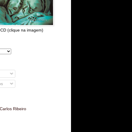
 CD (clique na imagem)
os
Carlos Ribeiro