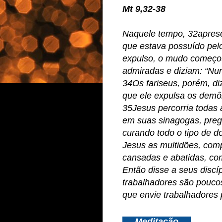
Mt 9,32-38
Naquele tempo, 32apre
que estava possuído pel
expulso, o mudo começou 
admiradas e diziam: “Nunc
34Os fariseus, porém, di
que ele expulsa os demô
35Jesus percorria todas
em suas sinagogas, preg
curando todo o tipo de 
Jesus as multidões, com
cansadas e abatidas, co
Então disse a seus disc
trabalhadores são pouco
que envie trabalhadores p
Meditação.