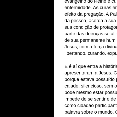
evangelho do Reino e cu
enfermidade. As curas e
efeito da pregação. A Pa
da pessoa, acorda a sua 
sua condição de protagon
parte das doenças se al
de sua permanente humilh
Jesus, com a força divin
libertando, curando, exp
E é aí que entra a hist
apresentaram a Jesus. 
porque estava possuído 
calado, silencioso, sem 
pode mesmo estar possuí
impede de se sentir e de
como cidadão participant
palavra sobre o mundo. 