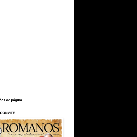
ções de página
 CONVITE