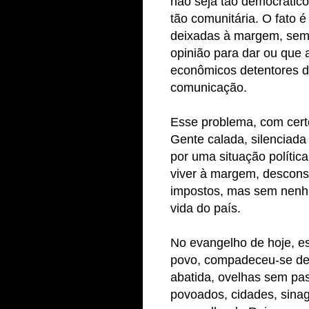
não seja tão democrático
tão comunitária. O fato é
deixadas à margem, sem 
opinião para dar ou que
econômicos detentores d
comunicação.
Esse problema, com cert
Gente calada, silenciada
por uma situação polític
viver à margem, descons
impostos, mas sem nenhu
vida do país.
No evangelho de hoje, es
povo, compadeceu-se del
abatida, ovelhas sem pas
povoados, cidades, sina