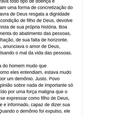
rava todo tipo de doença e
ram uma forma de concretização do
lavra de Deus resgata a dignidade
condição de filho de Deus, devolve
ista de sua própria história. Boa
imenta do abatimento das pessoas,
ação, de sua falta de horizonte.
a, anunciava o amor de Deus,
ulsando o mal da vida das pessoas.
ória do homem mudo que
Como eles entendiam, estava mudo
por um demônio. Justo. Povo
opinião sobre nada de importante só
do por uma força maligna que o
 se expressar como filho de Deus,
e e informado, capaz de dizer sua
Quando o demônio foi expulso, ele