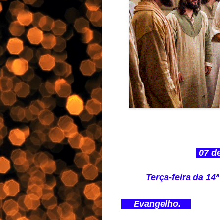
07 d
Terça-feira da 
Evangelho.