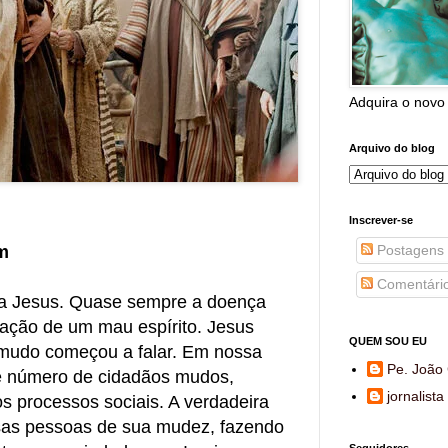
Adquira o novo
Arquivo do blog
Inscrever-se
Postagens
m
Comentári
a Jesus. Quase sempre a doença
nação de um mau espírito. Jesus
QUEM SOU EU
mudo começou a falar. Em nossa
Pe. João 
e número de cidadãos mudos,
jornalista
s processos sociais. A verdadeira
ssas pessoas de sua mudez, fazendo
Seguidores