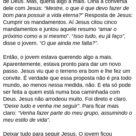
de Deus. Mas, queria algo a mais. Olha a conversa
dele com Jesus:
“Mestre, o que é que devo fazer de
bom para possuir a vida eterna?
” Resposta de Jesus:
Cumprir os mandamentos. Aí Jesus citou cinco
mandamentos e juntou aquele resumo
“amar o
próximo como a si mesmo
”. “
Isso tudo, eu já faço”,
disse o jovem.
“O que ainda me falta?”.
Então, o jovem estava querendo algo a mais.
Aparentemente, estava pronto para dar um novo
passo. Jesus viu que o terreno era bom e lhe fez um
convite. É verdade que essa proposta não é pra todo
mundo, ao menos nessa medida, não. E ela só pode
ser feita a quem está numa boa caminhada com
Deus. Jesus não arrodeou muito. Foi direto e claro.
“Deixe tudo e venha me seguir”
. Para ficar mais
claro:
“Venha fazer parte do meu grupo, assumindo o
meu estilo de vida”.
Deixar tudo para seguir Jesus. O jovem ficou