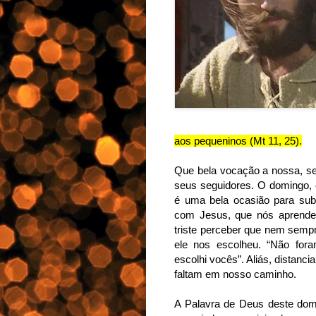
aos pequeninos (Mt 11, 25).
Que bela vocação a nossa, se
seus seguidores. O domingo,
é uma bela ocasião para sub
com Jesus, que nós aprende
triste perceber que nem semp
ele nos escolheu. “Não for
escolhi vocês”. Aliás, distanc
faltam em nosso caminho.
A Palavra de Deus deste do