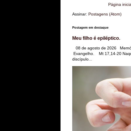
Página inicia
Assinar:
Postagens (Atom)
Postagem em destaque
Meu filho é epiléptico.
08 de agosto de 2026 Memóri
Evangelho. Mt 17,14-20 Naqu
discípulo...