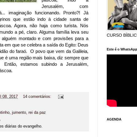
Jerusalém, com
... imaginação funcionando. Pronto?! Já
rinos que estão indo à cidade santa de
scoa. Agora, não haja como turista. Nós
undo a pé, claro. Alguma família leva seu
CURSO BÍBLI
m alguém montado e com provisões para a
ta em que se celebra a saída do Egito: Deus
Este é o WhatsApp
idão do faraó. O povo que vem da Galileia,
ue é uma região mais baixa, diz sempre que
 Então, estamos subindo a Jerusalém,
páscoa.
il 08, 2017
14 comentários:
tinho
,
jumento
,
rei da paz
AGENDA
o
es diárias do evangelho.