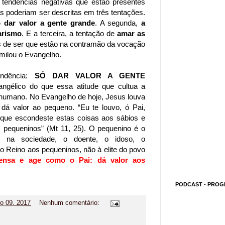
s tendências negativas que estão presentes
 poderiam ser descritas em três tentações.
 dar valor a gente grande
. A segunda,
a
arismo
. E a terceira, a tentação de
amar as
 de ser que estão na contramão da vocação
similou o Evangelho.
endência:
SÓ DAR VALOR A GENTE
angélico do que essa atitude que cultua a
 humano. No Evangelho de hoje, Jesus louva
dá valor ao pequeno. “Eu te louvo, ó Pai,
rque escondeste estas coisas aos sábios e
s pequeninos” (Mt 11, 25). O pequenino é o
 na sociedade, o doente, o idoso, o
 o Reino aos pequeninos, não à elite do povo
ensa e age como o Pai: dá valor aos
PODCAST - PROG
ho 09, 2017
Nenhum comentário: