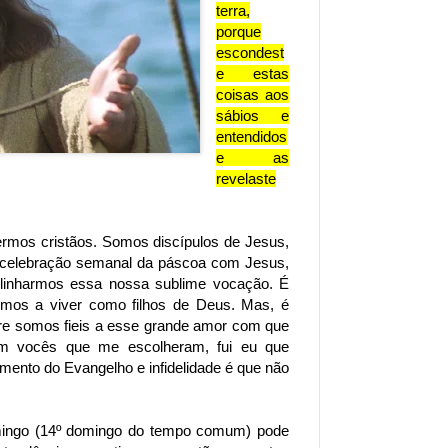
terra,
porque
escondest
e estas
coisas aos
sábios e
entendidos
e as
revelaste
rmos cristãos. Somos discípulos de Jesus,
 celebração semanal da páscoa com Jesus,
linharmos essa nossa sublime vocação. É
mos a viver como filhos de Deus. Mas, é
re somos fieis a esse grande amor com que
am vocês que me escolheram, fui eu que
iamento do Evangelho e infidelidade é que não
mingo (14º domingo do tempo comum) pode