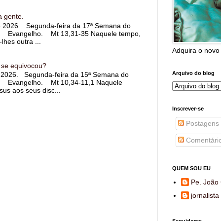
a gente.
e 2026 Segunda-feira da 17ª Semana do
Evangelho. Mt 13,31-35 Naquele tempo,
lhes outra ...
Adquira o novo
 se equivocou?
Arquivo do blog
 2026. Segunda-feira da 15ª Semana do
Evangelho. Mt 10,34-11,1 Naquele
sus aos seus disc...
Inscrever-se
Postagens
Comentári
QUEM SOU EU
Pe. João 
jornalista
Seguidores