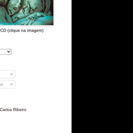
 CD (clique na imagem)
os
Carlos Ribeiro