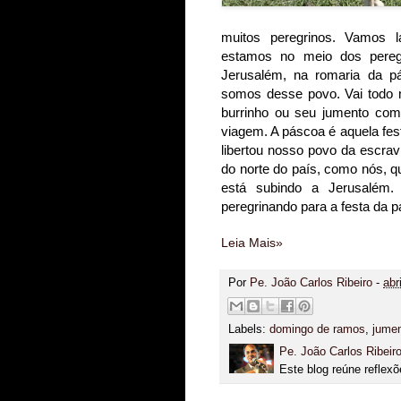
muitos peregrinos. Vamos lá
estamos no meio dos pereg
Jerusalém, na romaria da pá
somos desse povo. Vai todo m
burrinho ou seu jumento co
viagem. A páscoa é aquela fes
libertou nosso povo da escrav
do norte do país, como nós, q
está subindo a Jerusalém.
peregrinando para a festa da 
Leia Mais»
Por
Pe. João Carlos Ribeiro
-
abr
Labels:
domingo de ramos
,
jumen
Pe. João Carlos Ribeir
Este blog reúne reflexõ