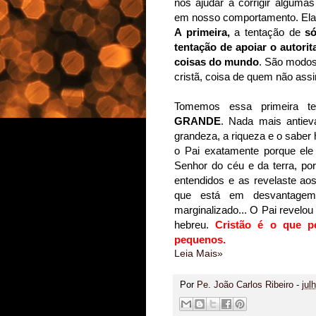
nos ajudar a corrigir alguma
em nosso comportamento. Elas
A primeira,
a tentação de
só
tentação de apoiar o autorit
coisas do mundo
. São modos
cristã, coisa de quem não as
Tomemos essa primeira t
GRANDE
. Nada mais antiev
grandeza, a riqueza e o saber
o Pai exatamente porque ele 
Senhor do céu e da terra, po
entendidos e as revelaste ao
que está em desvantagem
marginalizado... O Pai revelou
hebreu.
Cristão é o que p
pequenos.
Leia Mais»
Por
Pe. João Carlos Ribeiro
-
jul