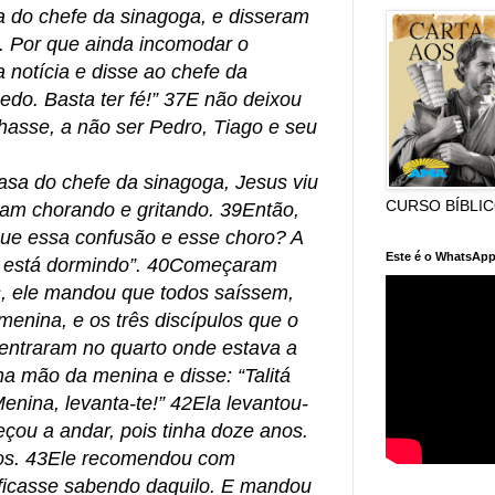
 do chefe da sinagoga, e disseram
u. Por que ainda incomodar o
 notícia e disse ao chefe da
do. Basta ter fé!” 37E não deixou
sse, a não ser Pedro, Tiago e seu
a do chefe da sinagoga, Jesus viu
CURSO BÍBLI
am chorando e gritando. 39Então,
 que essa confusão e esse choro? A
Este é o WhatsApp
s está dormindo”. 40Começaram
s, ele mandou que todos saíssem,
enina, e os três discípulos que o
ntraram no quarto onde estava a
a mão da menina e disse: “Talitá
enina, levanta-te!” 42Ela levantou-
çou a andar, pois tinha doze anos.
dos. 43Ele recomendou com
 ficasse sabendo daquilo. E mandou