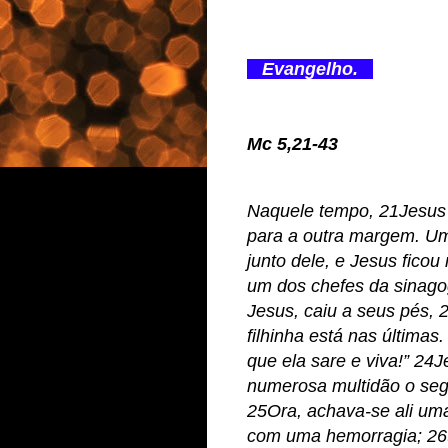
Evangelho.
Mc 5,21-43
Naquele tempo, 21Jesus 
para a outra margem. Um
junto dele, e Jesus ficou
um dos chefes da sinago
Jesus, caiu a seus pés, 
filhinha está nas última
que ela sare e viva!” 2
numerosa multidão o seg
25Ora, achava-se ali um
com uma hemorragia; 26t