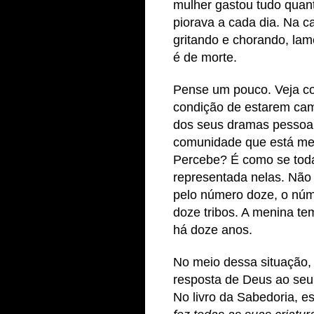
mulher gastou tudo quan
piorava a cada dia. Na c
gritando e chorando, lam
é de morte.
Pense um pouco. Veja co
condição de estarem cam
dos seus dramas pessoai
comunidade que está me
Percebe? É como se tod
representada nelas. Não 
pelo número doze, o núm
doze tribos. A menina te
há doze anos.
No meio dessa situação,
resposta de Deus ao seu
No livro da Sabedoria, es