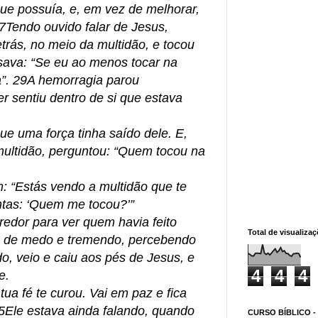
ue possuía, e, em vez de melhorar,
7Tendo ouvido falar de Jesus,
trás, no meio da multidão, e tocou
sava: “Se eu ao menos tocar na
da”. 29A hemorragia parou
r sentiu dentro de si que estava
e uma força tinha saído dele. E,
multidão, perguntou: “Quem tocou na
: “Estás vendo a multidão que te
tas: ‘Quem me tocou?’”
redor para ver quem havia feito
Total de visualiza
ia de medo e tremendo, percebendo
do, veio e caiu aos pés de Jesus, e
4
4
4
e.
 tua fé te curou. Vai em paz e fica
5Ele estava ainda falando, quando
CURSO BÍBLICO -