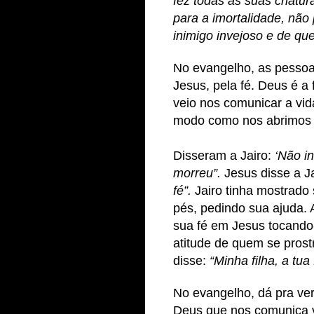
fez todas as suas criatu
para a imortalidade, não
inimigo invejoso e de qu
No evangelho, as pessoa
Jesus, pela fé. Deus é a
veio nos comunicar a vid
modo como nos abrimos 
Disseram a Jairo:
‘Não i
morreu”.
Jesus disse a J
fé”.
Jairo tinha mostrado
pés, pedindo sua ajuda.
sua fé em Jesus tocando
atitude de quem se prost
disse:
“Minha filha, a tua 
No evangelho, dá pra ve
Deus que nos comunica v