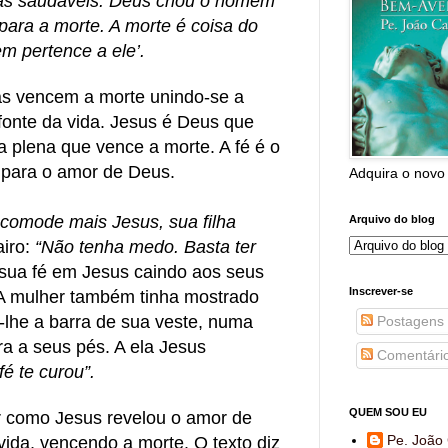
ras saudáveis. Deus criou o homem
 para a morte. A morte é coisa do
em pertence a ele’.
s vencem a morte unindo-se a
 fonte da vida. Jesus é Deus que
a plena que vence a morte. A fé é o
para o amor de Deus.
Adquira o novo
ncomode mais Jesus, sua filha
Arquivo do blog
airo:
“Não tenha medo. Basta ter
 sua fé em Jesus caindo aos seus
Inscrever-se
 A mulher também tinha mostrado
-lhe a barra de sua veste, numa
Postagens
ra a seus pés. A ela Jesus
Comentári
fé te curou”.
QUEM SOU EU
r como Jesus revelou o amor de
Pe. João 
ida, vencendo a morte. O texto diz