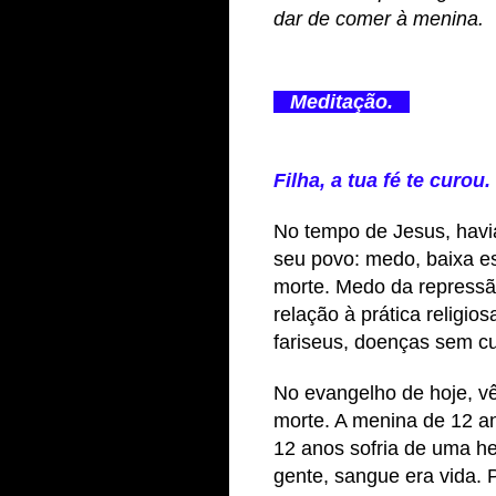
dar de comer à menina.
Meditação.
Filha, a tua fé te curou
No tempo de Jesus, havi
seu povo: medo, baixa e
morte. Medo da repressã
relação à prática religi
fariseus, doenças sem c
No evangelho de hoje, v
morte. A menina de 12 an
12 anos sofria de uma he
gente, sangue era vida. 