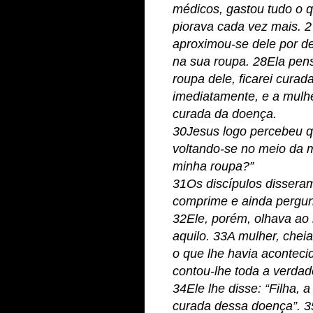
médicos, gastou tudo o q
piorava cada vez mais. 2
aproximou-se dele por de
na sua roupa. 28Ela pen
roupa dele, ficarei cura
imediatamente, e a mulhe
curada da doença.
30Jesus logo percebeu qu
voltando-se no meio da 
minha roupa?”
31Os discípulos disseram
comprime e ainda pergun
32Ele, porém, olhava ao 
aquilo. 33A mulher, che
o que lhe havia aconteci
contou-lhe toda a verdad
34Ele lhe disse: “Filha, a
curada dessa doença”. 3