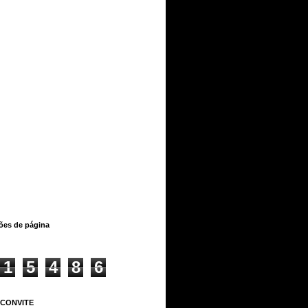
ções de página
1
5
4
8
6
 CONVITE