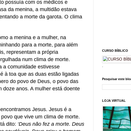
to possuía com os médicos e
asa da menina, a multidão estava
entando a morte da garota. O clima
mo a menina e a mulher, na
inhando para a morte, para além
CURSO BÍBLICO
s, representam a própria
rgulhada num clima de morte.
.
a a comunidade estivesse
é à toa que as duas estão ligadas
Pesquisar este blo
ero do povo de Deus, o povo das
m doze anos. A mulher está doente
LOJA VIRTUAL
 encontramos Jesus. Jesus é a
 povo que vive um clima de morte.
tá dito:
‘Deus não fez a morte. Deus