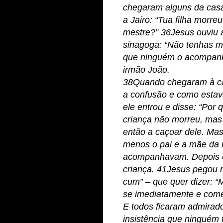
chegaram alguns da casa
a Jairo: “Tua filha morre
mestre?” 36Jesus ouviu a
sinagoga: “Não tenhas me
que ninguém o acompanha
irmão João.
38Quando chegaram à cas
a confusão e como estav
ele entrou e disse: “Por
criança não morreu, ma
então a caçoar dele. Ma
menos o pai e a mãe da m
acompanhavam. Depois e
criança. 41Jesus pegou n
cum” – que quer dizer: “M
se imediatamente e come
E todos ficaram admira
insistência que ninguém