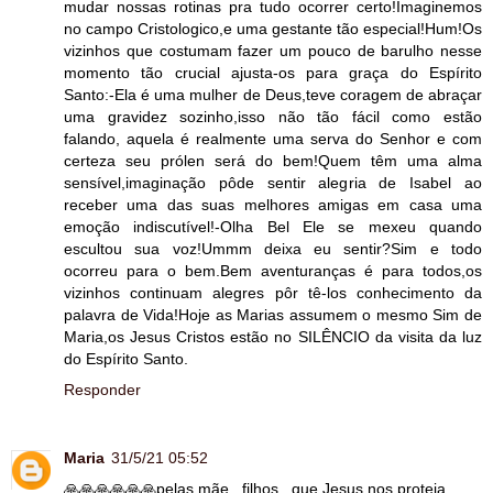
mudar nossas rotinas pra tudo ocorrer certo!Imaginemos
no campo Cristologico,e uma gestante tão especial!Hum!Os
vizinhos que costumam fazer um pouco de barulho nesse
momento tão crucial ajusta-os para graça do Espírito
Santo:-Ela é uma mulher de Deus,teve coragem de abraçar
uma gravidez sozinho,isso não tão fácil como estão
falando, aquela é realmente uma serva do Senhor e com
certeza seu prólen será do bem!Quem têm uma alma
sensível,imaginação pôde sentir alegria de Isabel ao
receber uma das suas melhores amigas em casa uma
emoção indiscutível!-Olha Bel Ele se mexeu quando
escultou sua voz!Ummm deixa eu sentir?Sim e todo
ocorreu para o bem.Bem aventuranças é para todos,os
vizinhos continuam alegres pôr tê-los conhecimento da
palavra de Vida!Hoje as Marias assumem o mesmo Sim de
Maria,os Jesus Cristos estão no SILÊNCIO da visita da luz
do Espírito Santo.
Responder
Maria
31/5/21 05:52
🙏🙏🙏🙏🙏🙏pelas mãe , filhos , que Jesus nos proteja.