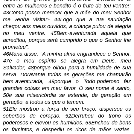
entre as mulheres e bendito é o fruto de teu ventre!”
43Como posso merecer que a mãe do meu Senhor
me venha visitar? 44Logo que a tua saudação
chegou aos meus ouvidos, a criança pulou de alegria
no meu ventre. 45Bem-aventurada aquela que
acreditou, porque será cumprido o que o Senhor lhe
prometeu”.
46Maria disse: “A minha alma engrandece o Senhor,
47e o meu espírito se alegra em Deus, meu
Salvador, 48porque olhou para a humildade de sua
serva. Doravante todas as gerações me chamarão
bem-aventurada, 49porque o Todo-poderoso fez
grandes coisas em meu favor. O seu nome é santo,
50e sua misericórdia se estende, de geração em
geração, a todos os que o temem.
51Ele mostrou a força de seu braço: dispersou os
soberbos de coração. 52Derrubou do trono os
poderosos e elevou os humildes. 53Encheu de bens
os famintos, e despediu os ricos de mãos vazias.