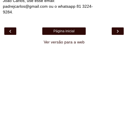
João Carlos, use esse email:
padrejcarlos@gmail.com ou o whatsapp 81 3224-
9284.
‹
›
Página inicial
Ver versão para a web