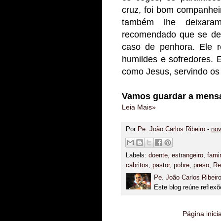
cruz, foi bom companhei
também lhe deixara
recomendado que se de
caso de penhora. Ele r
humildes e sofredores. 
como Jesus, servindo os
Vamos guardar a mens
Leia Mais»
Por
Pe. João Carlos Ribeiro
-
nov
Labels:
doente
,
estrangeiro
,
fami
cabritos
,
pastor
,
pobre
,
preso
,
Re
Pe. João Carlos Ribeir
Este blog reúne reflexõ
Página inicia