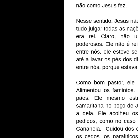
não como Jesus fez.
Nesse sentido, Jesus nã
tudo julgar todas as naç
era rei. Claro, não 
poderosos. Ele não é rei 
entre nós, ele esteve s
até a lavar os pés dos d
entre nós, porque estava
Como bom pastor, ele 
Alimentou os famintos.
pães. Ele mesmo es
samaritana no poço de J
a dela. Ele acolheu os
pedidos, como no caso 
Cananeia. Cuidou dos d
os cegos, os paralític