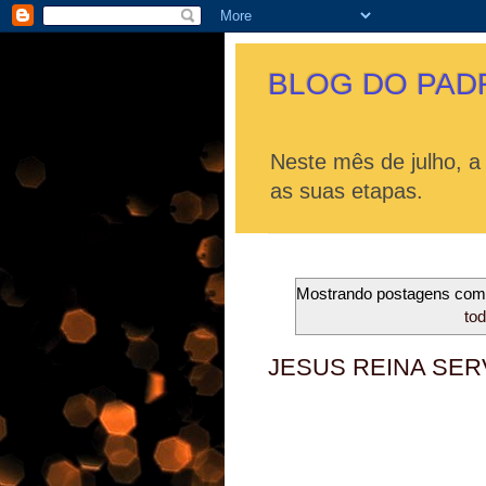
BLOG DO PAD
Neste mês de julho, a
as suas etapas.
Mostrando postagens co
to
JESUS REINA SER