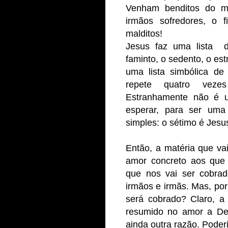
Venham benditos do m
irmãos sofredores, o f
malditos!
Jesus faz uma lista d
faminto, o sedento, o est
uma lista simbólica de
repete quatro veze
Estranhamente não é u
esperar, para ser uma
simples: o sétimo é Jesu
Então, a matéria que vai
amor concreto aos que
que nos vai ser cobra
irmãos e irmãs. Mas, po
será cobrado? Claro, a
resumido no amor a Deu
ainda outra razão. Poder