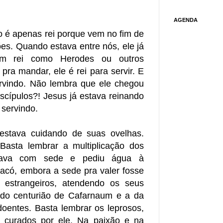
AGENDA
o é apenas rei porque vem no fim de
ões. Quando estava entre nós, ele já
um rei como Herodes ou outros
pra mandar, ele é rei para servir. E
ervindo. Não lembra que ele chegou
iscípulos?! Jesus já estava reinando
 servindo.
estava cuidando de suas ovelhas.
 Basta lembrar a multiplicação dos
tava com sede e pediu água à
acó, embora a sede pra valer fosse
 estrangeiros, atendendo os seus
do centurião de Cafarnaum e a da
oentes. Basta lembrar os leprosos,
os curados por ele. Na paixão e na