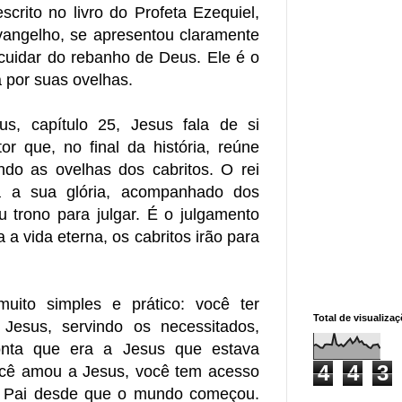
crito no livro do Profeta Ezequiel,
evangelho, se apresentou claramente
cuidar do rebanho de Deus. Ele é o
 por suas ovelhas.
s, capítulo 25, Jesus fala de si
r que, no final da história, reúne
ndo as ovelhas dos cabritos. O rei
a a sua glória, acompanhado dos
u trono para julgar. É o julgamento
a a vida eterna, os cabritos irão para
muito simples e prático: você ter
Total de visualiza
Jesus, servindo os necessitados,
ta que era a Jesus que estava
4
4
3
você amou a Jesus, você tem acesso
o Pai desde que o mundo começou.