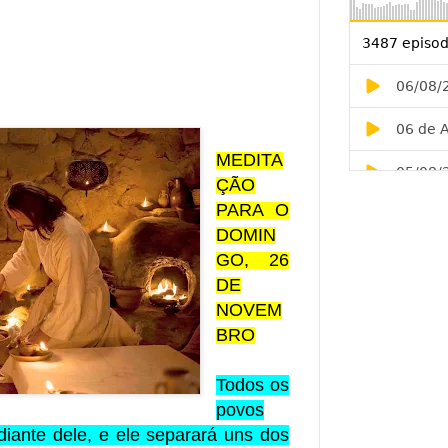
MEDITA
ÇÃO
PARA O
DOMIN
GO, 26
DE
NOVEM
BRO
Todos os
povos
diante dele, e ele separará uns dos