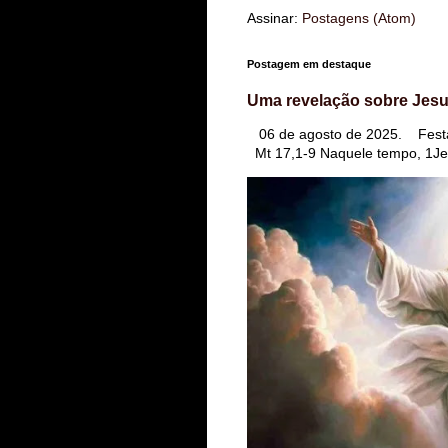
Assinar:
Postagens (Atom)
Postagem em destaque
Uma revelação sobre Jesu
06 de agosto de 2025. Festa
Mt 17,1-9 Naquele tempo, 1Jes