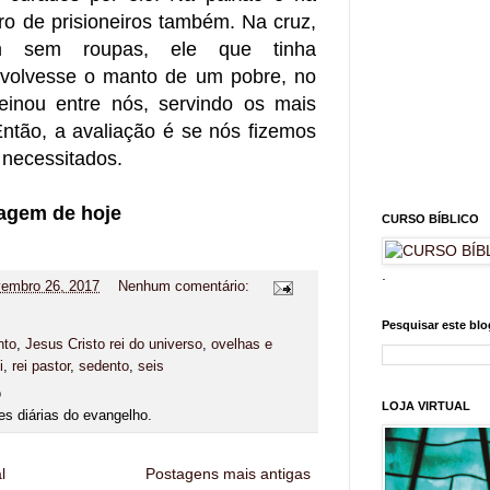
ro de prisioneiros também. Na cruz,
m sem roupas, ele que tinha
volvesse o manto de um pobre, no
einou entre nós, servindo os mais
Então, a avaliação é se nós fizemos
 necessitados.
agem de hoje
CURSO BÍBLICO
.
embro 26, 2017
Nenhum comentário:
Pesquisar este blo
nto
,
Jesus Cristo rei do universo
,
ovelhas e
i
,
rei pastor
,
sedento
,
seis
o
LOJA VIRTUAL
es diárias do evangelho.
l
Postagens mais antigas