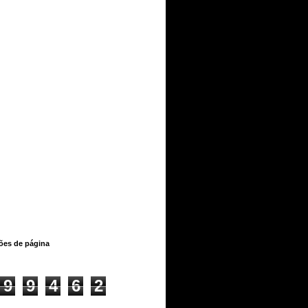
ções de página
9
9
4
6
2