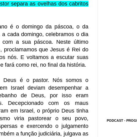
stor separa as ovelhas dos cabritos
ano é o domingo da páscoa, o da
E a cada domingo, celebramos o dia
a com a sua páscoa. Neste último
co, proclamamos que Jesus é Rei do
dos nós. E voltamos a escutar suas
 fará como rei, no final da história.
a, Deus é o pastor. Nós somos o
 em Israel deviam desempenhar a
rebanho de Deus, por isso eram
es. Decepcionado com os maus
am em Israel, o próprio Deus tinha
smo viria pastorear o seu povo,
PODCAST - PROG
spersas e exercendo o julgamento
ambém a função judiciária, julgava as