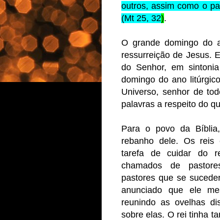
outros, assim como o pa
(Mt 25, 32
)
.
O grande domingo do 
ressurreição de Jesus. 
do Senhor, em sintoni
domingo do ano litúrgi
Universo, senhor de to
palavras a respeito do que
Para o povo da Bíbli
rebanho dele. Os reis
tarefa de cuidar do 
chamados de pastor
pastores que se suceder
anunciado que ele me
reunindo as ovelhas di
sobre elas. O rei tinha t