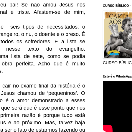
eu pai! Se não amou Jesus nos
CURSO BÍBLICO -
inal é triste. Afastem-se de mim,
e seis tipos de necessitados: o
rangeiro, o nu, o doente e o preso. É
 todos os sofredores. E a lista se
s nesse texto do evangelho.
ma lista de sete, como se podia
CURSO BÍBLI
 obra perfeita. Acho que é muito
s.
Este é o WhatsApp
 cair no exame final da história é o
 Jesus chamou de ‘pequeninos’. O
do é o amor demonstrado a esses
r que será que é esse ponto que nos
 primeira razão é porque tudo está
s e ao próximo. Mas, talvez haja
ia ser o fato de estarmos fazendo ou