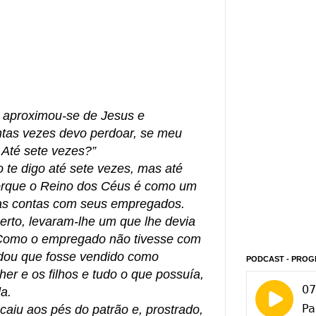
 aproximou-se de Jesus e
ntas vezes devo perdoar, se meu
 Até sete vezes?”
te digo até sete vezes, mas até
orque o Reino dos Céus é como um
r as contas com seus empregados.
to, levaram-lhe um que lhe devia
Como o empregado não tivesse com
dou que fosse vendido como
PODCAST - PROG
er e os filhos e tudo o que possuía,
a.
aiu aos pés do patrão e, prostrado,