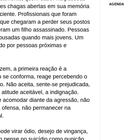
AGENDA
es chagas abertas em sua memória
iente. Profissionais que foram
 que chegaram a perder seus postos
veram um filho assassinado. Pessoas
abusadas quando mais jovens. Um
do por pessoas próximas e
zem, a primeira reação é a
o se conforma, reage percebendo o
o. Não aceita, sente-se prejudicada,
atitude aceitável, a indignação.
e acomodar diante da agressão, não
a ofensa, não permanecer na
l.
ode virar ódio, desejo de vingança,
 pense no suicídio como punição