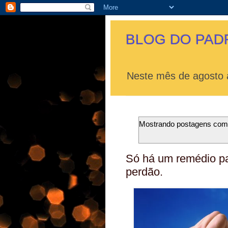
BLOG DO PAD
Neste mês de agosto a
Mostrando postagens co
Só há um remédio par
perdão.