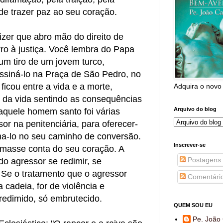
ode trazer paz ao seu coração.
izer que abro mão do direito de
ro à justiça. Você lembra do Papa
 um tiro de um jovem turco,
ssiná-lo na Praça de São Pedro, no
ficou entre a vida e a morte,
Adquira o novo
o da vida sentindo as consequências
Arquivo do blog
aquele homem santo foi várias
sor na penitenciária, para oferecer-
a-lo no seu caminho de conversão.
Inscrever-se
omasse conta do seu coração. A
Postagens
do agressor se redimir, se
r. Se o tratamento que o agressor
Comentári
a cadeia, for de violência e
 redimido, só embrutecido.
QUEM SOU EU
Pe. João 