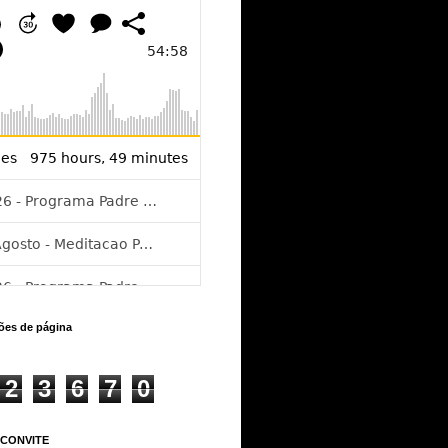
ções de página
2
3
6
7
0
 CONVITE