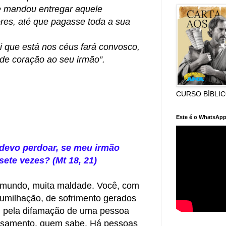
e mandou entregar aquele
res, até que pagasse toda a sua
 que está nos céus fará convosco,
de coração ao seu irmão”.
CURSO BÍBLI
Este é o WhatsApp
devo perdoar, se meu irmão
ete vezes? (Mt 18, 21)
e mundo, muita maldade. Você, com
 humilhação, de sofrimento gerados
, pela difamação de uma pessoa
casamento, quem sabe. Há pessoas