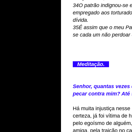
34O patrão indignou-se 
empregado aos torturado
dívida.
35É assim que o meu Pai
se cada um não perdoar 
Meditação.
Senhor, quantas vezes 
pecar contra mim? Até s
Há muita injustiça ness
certeza, já foi vítima de
pelo egoísmo de alguém
amiga, pela traição no 