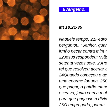
Evangelho.
Mt 18,21-35
Naquele tempo, 21Pedro
perguntou: “Senhor, qua
irmão pecar contra mim?
22Jesus respondeu: “Não 
setenta vezes sete. 23P
rei que resolveu acerta
24Quando começou o acer
uma enorme fortuna. 25
que pagar, o patrão man
escravo, junto com a mulh
para que pagasse a dívid
26O empregado, porém, c