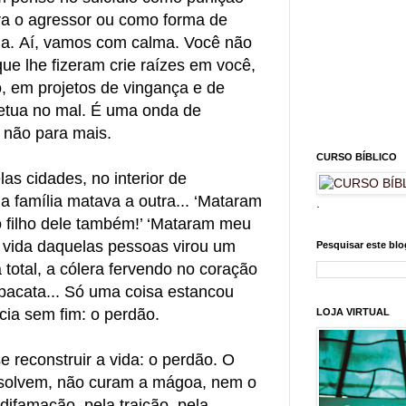
ra o agressor ou como forma de
ma.
Aí, vamos com calma. Você não
que lhe fizeram crie raízes em você,
, em projetos de vingança e de
etua no mal. É uma onda de
, não para mais.
CURSO BÍBLICO
las cidades, no interior de
família matava a outra... ‘Mataram
.
 o filho dele também!’ ‘Mataram meu
A vida daquelas pessoas virou um
Pesquisar este blo
 total, a cólera fervendo no coração
pacata... Só uma coisa estancou
cia sem fim: o perdão.
LOJA VIRTUAL
 reconstruir a vida: o perdão. O
esolvem, não curam a mágoa, nem o
difamação, pela traição, pela