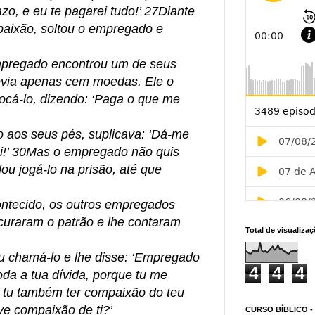
zo, e eu te pagarei tudo!’ 27Diante
paixão, soltou o empregado e
empregado encontrou um de seus
evia apenas cem moedas. Ele o
ocá-lo, dizendo: ‘Paga o que me
 aos seus pés, suplicava: ‘Dá-me
ei!’ 30Mas o empregado não quis
ou jogá-lo na prisão, até que
ntecido, os outros empregados
ocuraram o patrão e lhe contaram
Total de visualiza
 chamá-lo e lhe disse: ‘Empregado
4
4
4
oda a tua dívida, porque tu me
s tu também ter compaixão do teu
ve compaixão de ti?’
CURSO BÍBLICO -