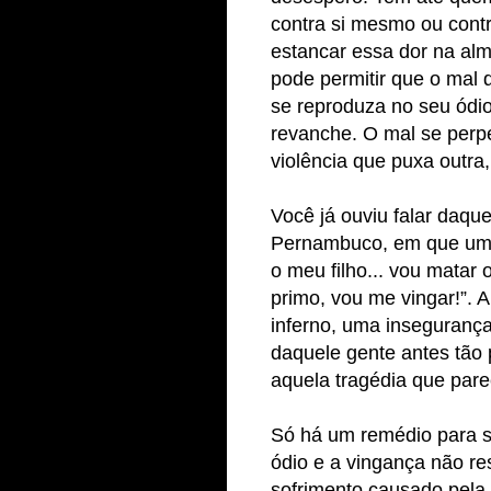
contra si mesmo ou cont
estancar essa dor na al
pode permitir que o mal 
se reproduza no seu ódio
revanche.
O mal se perp
violência que puxa outra
Você já ouviu falar daque
Pernambuco, em que uma 
o meu filho... vou matar
primo, vou me vingar!”. 
inferno, uma insegurança
daquele gente antes tão 
aquela tragédia que pare
Só há um remédio para se
ódio e a vingança não r
sofrimento causado pela 