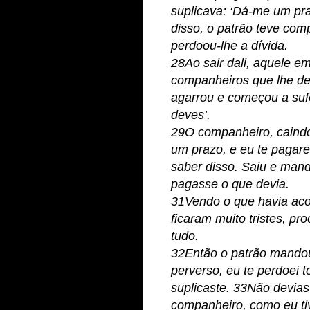
suplicava: ‘Dá-me um pra
disso, o patrão teve com
perdoou-lhe a dívida.
28Ao sair dali, aquele 
companheiros que lhe d
agarrou e começou a suf
deves’.
29O companheiro, caindo
um prazo, e eu te pagar
saber disso. Saiu e mand
pagasse o que devia.
31Vendo o que havia aco
ficaram muito tristes, pr
tudo.
32Então o patrão mandou
perverso, eu te perdoei t
suplicaste. 33Não devia
companheiro, como eu ti