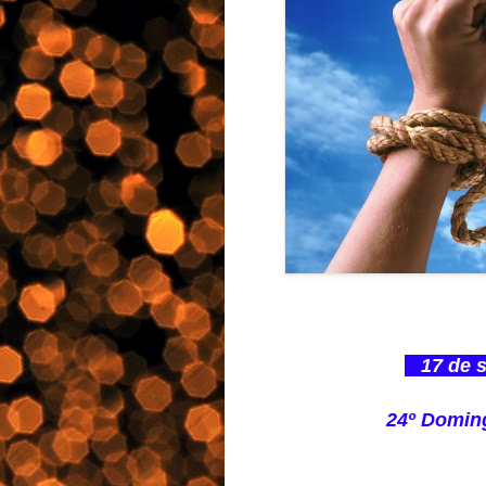
17 de s
24º Domi