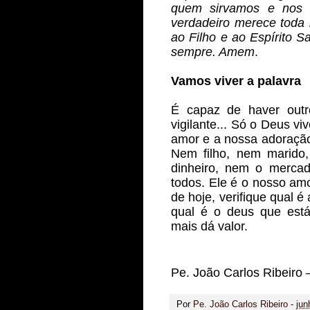
quem sirvamos e nos s
verdadeiro merece toda h
ao Filho e ao Espírito Sa
sempre. Amem
.
Vamos viver a palavra
É capaz de haver outr
vigilante... Só o Deus vi
amor e a nossa adoração
Nem filho, nem marido,
dinheiro, nem o mercad
todos. Ele é o nosso amo
de hoje, verifique qual é
qual é o deus que está
mais dá valor.
Pe. João Carlos Ribeiro 
Por
Pe. João Carlos Ribeiro
-
jun