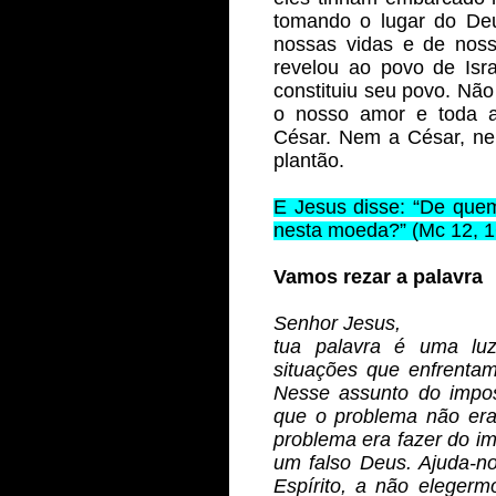
tomando o lugar do Deu
nossas vidas e de noss
revelou ao povo de Israe
constituiu seu povo. Não
o nosso amor e toda a
César. Nem a César, ne
plantão. 
E Jesus disse: “De quem 
nesta moeda?” (Mc 12, 1
Vamos rezar a palavra
Senhor Jesus,
tua palavra é uma luz
situações que enfrenta
Nesse assunto do impos
que o problema não era
problema era fazer do imp
um falso Deus. Ajuda-no
Espírito, a não elegerm