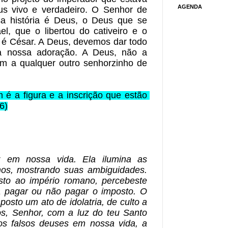
AGENDA
s vivo e verdadeiro. O Senhor de 
a história é Deus, o Deus que se 
l, que o libertou do cativeiro e o 
 é César. A Deus, devemos dar todo 
 nossa adoração. A Deus, não a 
m a qualquer outro senhorzinho de 
é a figura e a inscrição que estão 
6)
 em nossa vida. Ela ilumina as 
mos, mostrando suas ambiguidades. 
to ao império romano, percebeste 
 pagar ou não pagar o imposto. O 
osto um ato de idolatria, de culto a 
s, Senhor, com a luz do teu Santo 
os falsos deuses em nossa vida, a 