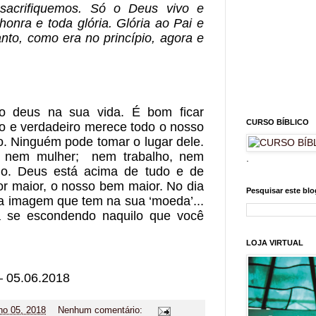
acrifiquemos. Só o Deus vivo e 
onra e toda glória. Glória ao Pai e 
nto, como era no princípio, agora e 
o deus na sua vida. É bom ficar 
CURSO BÍBLICO
vo e verdadeiro merece todo o nosso 
. Ninguém pode tomar o lugar dele. 
 nem mulher;  nem trabalho, nem 
.
o. Deus está acima de tudo e de 
r maior, o nosso bem maior. No dia 
Pesquisar este blo
 a imagem que tem na sua ‘moeda’... 
 se escondendo naquilo que você 
LOJA VIRTUAL
– 05.06.2018
ho 05, 2018
Nenhum comentário: