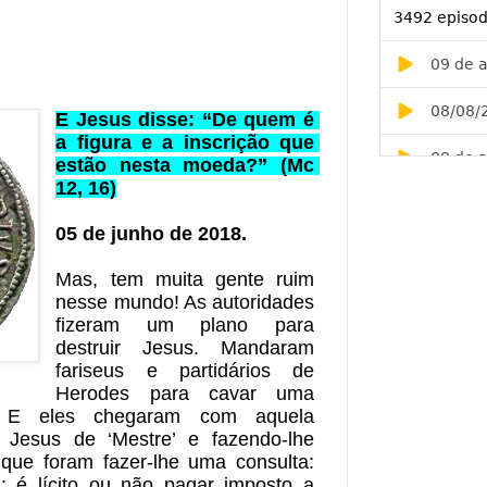
E Jesus disse: “De quem é 
a figura e a inscrição que 
estão nesta moeda?” (Mc 
12, 16)
05 de junho de 2018.
Mas, tem muita gente ruim 
nesse mundo! As autoridades 
fizeram um plano para 
destruir Jesus. Mandaram 
fariseus e partidários de 
Herodes para cavar uma 
. E eles chegaram com aquela 
Jesus de ‘Mestre’ e fazendo-lhe 
 que foram fazer-lhe uma consulta: 
: é lícito ou não pagar imposto a 