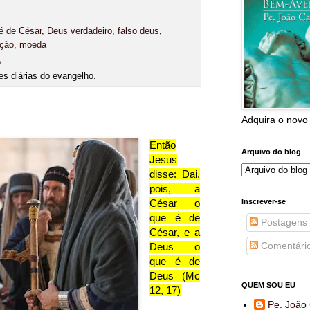
é de César
,
Deus verdadeiro
,
falso deus
,
ição
,
moeda
o
es diárias do evangelho.
Adquira o novo
Então
Arquivo do blog
Jesus
disse: Dai,
pois, a
César o
Inscrever-se
que é de
Postagens
César, e a
Comentári
Deus o
que é de
Deus (Mc
QUEM SOU EU
12, 17)
Pe. João 