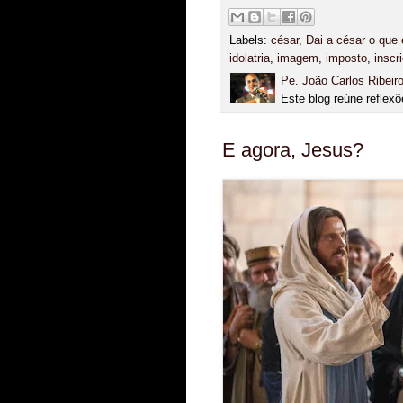
Labels:
césar
,
Dai a césar o que 
idolatria
,
imagem
,
imposto
,
inscr
Pe. João Carlos Ribeir
Este blog reúne reflexõ
E agora, Jesus?