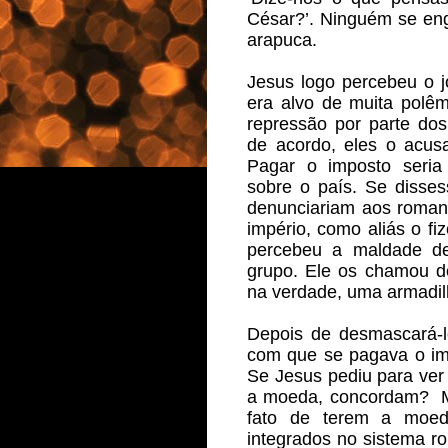
César?’. Ninguém se en
arapuca. 
Jesus logo percebeu o j
era alvo de muita polêm
repressão por parte do
de acordo, eles o acusa
Pagar o imposto seria
sobre o país. Se disses
denunciariam aos romano
império, como aliás o fi
percebeu a maldade d
grupo. Ele os chamou de 
na verdade, uma armadil
Depois de desmascará-l
com que se pagava o im
Se Jesus pediu para ver
a moeda, concordam?  M
fato de terem a moed
integrados no sistema r