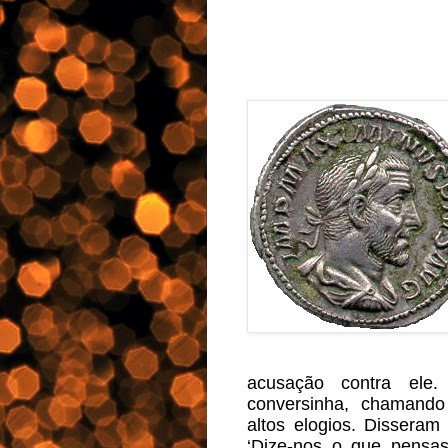
acusação contra ele
conversinha, chamando 
altos elogios. Disseram
‘Dize-nos o que pensas