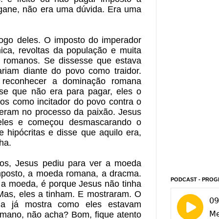
gane, não era uma dúvida. Era uma 
ogo deles. O imposto do imperador 
ica, revoltas da população e muita 
s romanos. Se dissesse que estava 
riam diante do povo como traidor. 
 reconhecer a dominação romana 
se que não era para pagar, eles o 
s como incitador do povo contra o 
zeram no processo da paixão. Jesus 
eles e começou desmascarando o 
hipócritas e disse que aquilo era, 
ha. 
os, Jesus pediu para ver a moeda 
posto, a moeda romana, a dracma. 
PODCAST - PROG
 a moeda, é porque Jesus não tinha 
as, eles a tinham. E mostraram. O 
a já mostra como eles estavam 
omano, não acha? Bom, fique atento 