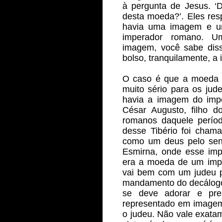
à pergunta de Jesus. ‘
desta moeda?’. Eles res
havia uma imagem e um
imperador romano. Um
imagem, você sabe diss
bolso, tranquilamente, a
O caso é que a moeda d
muito sério para os ju
havia a imagem do impera
César Augusto, filho d
romanos daquele períod
desse Tibério foi chama
como um deus pelo sen
Esmirna, onde esse impe
era a moeda de um imper
vai bem com um judeu p
mandamento do decálogo 
se deve adorar e pre
representado em imagem
o judeu. Não vale exatam