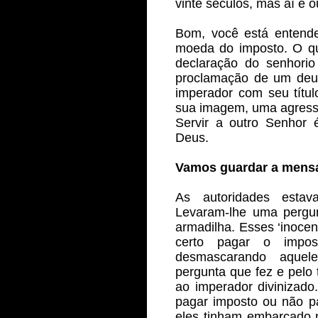
vinte séculos, mas aí é ou
Bom, você está entende
moeda do imposto. O qu
declaração do senhorio
proclamação de um deus
imperador com seu títul
sua imagem, uma agressã
Servir a outro Senhor é 
Deus. 
Vamos guardar a men
As autoridades estav
Levaram-lhe uma pergun
armadilha. Esses ‘inocen
certo pagar o impos
desmascarando aquele
pergunta que fez e pelo
ao imperador divinizado
pagar imposto ou não p
eles tinham embarcado n