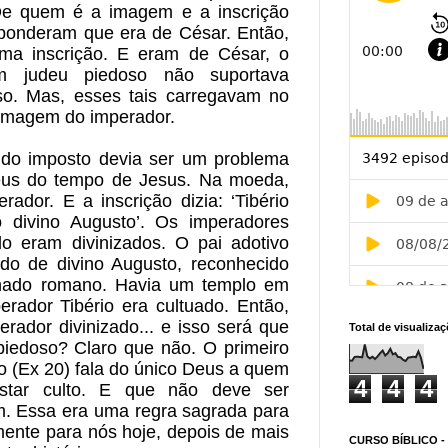
De quem é a imagem e a inscrição 
ponderam que era de César. Então, 
a inscrição. E eram de César, o 
 judeu piedoso não suportava 
o. Mas, esses tais carregavam no 
 imagem do imperador.
o imposto devia ser um problema 
deus do tempo de Jesus. Na moeda, 
dor. E a inscrição dizia: ‘Tibério 
o divino Augusto’. Os imperadores 
o eram divinizados. O pai adotivo 
do de divino Augusto, reconhecido 
ado romano. Havia um templo em 
rador Tibério era cultuado. Então, 
ador divinizado... e isso será que 
Total de visualiza
iedoso? Claro que não. O primeiro 
(Ex 20) fala do único Deus a quem 
4
4
4
star culto. E que não deve ser 
. Essa era uma regra sagrada para 
ente para nós hoje, depois de mais 
CURSO BÍBLICO -