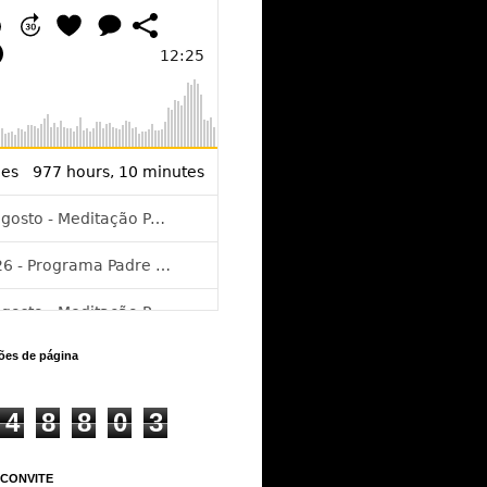
ções de página
4
8
8
0
3
 CONVITE