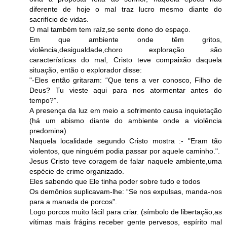
diferente de hoje o mal traz lucro mesmo diante do
sacrifício de vidas.
O mal também tem raíz,se sente dono do espaço.
Em que ambiente onde têm gritos,
violência,desigualdade,choro exploração são
características do mal, Cristo teve compaixão daquela
situação, então o explorador disse:
"-Eles então gritaram: “Que tens a ver conosco, Filho de
Deus? Tu vieste aqui para nos atormentar antes do
tempo?”.
A presença da luz em meio a sofrimento causa inquietação
(há um abismo diante do ambiente onde a violência
predomina).
Naquela localidade segundo Cristo mostra :- "Eram tão
violentos, que ninguém podia passar por aquele caminho.".
Jesus Cristo teve coragem de falar naquele ambiente,uma
espécie de crime organizado.
Eles sabendo que Ele tinha poder sobre tudo e todos
Os demônios suplicavam-lhe: “Se nos expulsas, manda-nos
para a manada de porcos”.
Logo porcos muito fácil para criar. (símbolo de libertação,as
vítimas mais frágins receber gente pervesos, espírito mal