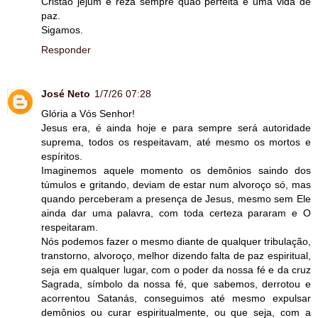
Cristão jejum e reza sempre quão perfeita é uma vida de
paz.
Sigamos.
Responder
José Neto
1/7/26 07:28
Glória a Vós Senhor!
Jesus era, é ainda hoje e para sempre será autoridade
suprema, todos os respeitavam, até mesmo os mortos e
espíritos.
Imaginemos aquele momento os demônios saindo dos
túmulos e gritando, deviam de estar num alvoroço só, mas
quando perceberam a presença de Jesus, mesmo sem Ele
ainda dar uma palavra, com toda certeza pararam e O
respeitaram.
Nós podemos fazer o mesmo diante de qualquer tribulação,
transtorno, alvoroço, melhor dizendo falta de paz espiritual,
seja em qualquer lugar, com o poder da nossa fé e da cruz
Sagrada, símbolo da nossa fé, que sabemos, derrotou e
acorrentou Satanás, conseguimos até mesmo expulsar
demônios ou curar espiritualmente, ou que seja, com a