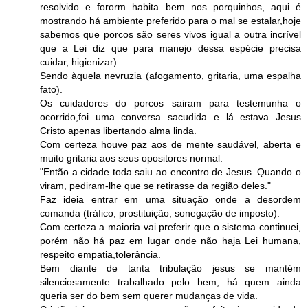
resolvido e fororm habita bem nos porquinhos, aqui é
mostrando há ambiente preferido para o mal se estalar,hoje
sabemos que porcos são seres vivos igual a outra incrível
que a Lei diz que para manejo dessa espécie precisa
cuidar, higienizar).
Sendo àquela nevruzia (afogamento, gritaria, uma espalha
fato).
Os cuidadores do porcos sairam para testemunha o
ocorrido,foi uma conversa sacudida e lá estava Jesus
Cristo apenas libertando alma linda.
Com certeza houve paz aos de mente saudável, aberta e
muito gritaria aos seus opositores normal.
"Então a cidade toda saiu ao encontro de Jesus. Quando o
viram, pediram-lhe que se retirasse da região deles."
Faz ideia entrar em uma situação onde a desordem
comanda (tráfico, prostituição, sonegação de imposto).
Com certeza a maioria vai preferir que o sistema continuei,
porém não há paz em lugar onde não haja Lei humana,
respeito empatia,tolerância.
Bem diante de tanta tribulação jesus se mantém
silenciosamente trabalhado pelo bem, há quem ainda
queria ser do bem sem querer mudanças de vida.