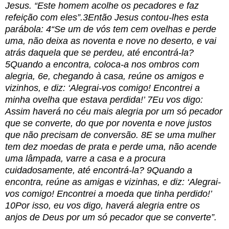
Jesus. “Este homem acolhe os pecadores e faz
refeição com eles”.3Então Jesus contou-lhes esta
parábola: 4“Se um de vós tem cem ovelhas e perde
uma, não deixa as noventa e nove no deserto, e vai
atrás daquela que se perdeu, até encontrá-la?
5Quando a encontra, coloca-a nos ombros com
alegria, 6e, chegando à casa, reúne os amigos e
vizinhos, e diz: ‘Alegrai-vos comigo! Encontrei a
minha ovelha que estava perdida!’ 7Eu vos digo:
Assim haverá no céu mais alegria por um só pecador
que se converte, do que por noventa e nove justos
que não precisam de conversão. 8E se uma mulher
tem dez moedas de prata e perde uma, não acende
uma lâmpada, varre a casa e a procura
cuidadosamente, até encontrá-la? 9Quando a
encontra, reúne as amigas e vizinhas, e diz: ‘Alegrai-
vos comigo! Encontrei a moeda que tinha perdido!’
10Por isso, eu vos digo, haverá alegria entre os
anjos de Deus por um só pecador que se converte”.