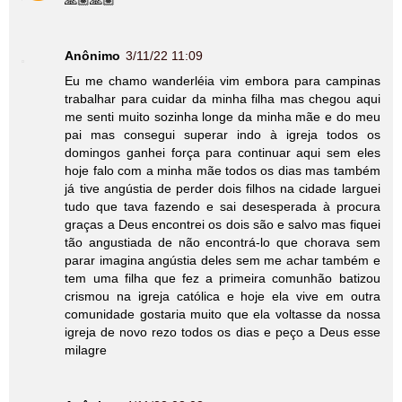
🙏🏽🙏🏽
Anônimo
3/11/22 11:09
Eu me chamo wanderléia vim embora para campinas
trabalhar para cuidar da minha filha mas chegou aqui
me senti muito sozinha longe da minha mãe e do meu
pai mas consegui superar indo à igreja todos os
domingos ganhei força para continuar aqui sem eles
hoje falo com a minha mãe todos os dias mas também
já tive angústia de perder dois filhos na cidade larguei
tudo que tava fazendo e sai desesperada à procura
graças a Deus encontrei os dois são e salvo mas fiquei
tão angustiada de não encontrá-lo que chorava sem
parar imagina angústia deles sem me achar também e
tem uma filha que fez a primeira comunhão batizou
crismou na igreja católica e hoje ela vive em outra
comunidade gostaria muito que ela voltasse da nossa
igreja de novo rezo todos os dias e peço a Deus esse
milagre