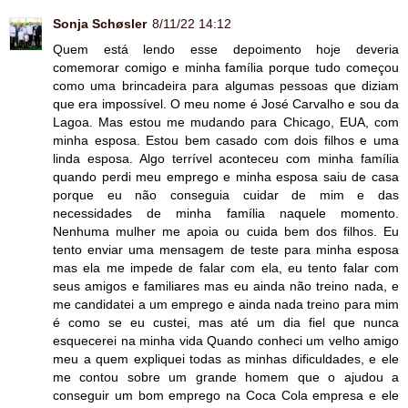
Sonja Schøsler
8/11/22 14:12
Quem está lendo esse depoimento hoje deveria
comemorar comigo e minha família porque tudo começou
como uma brincadeira para algumas pessoas que diziam
que era impossível. O meu nome é José Carvalho e sou da
Lagoa. Mas estou me mudando para Chicago, EUA, com
minha esposa. Estou bem casado com dois filhos e uma
linda esposa. Algo terrível aconteceu com minha família
quando perdi meu emprego e minha esposa saiu de casa
porque eu não conseguia cuidar de mim e das
necessidades de minha família naquele momento.
Nenhuma mulher me apoia ou cuida bem dos filhos. Eu
tento enviar uma mensagem de teste para minha esposa
mas ela me impede de falar com ela, eu tento falar com
seus amigos e familiares mas eu ainda não treino nada, e
me candidatei a um emprego e ainda nada treino para mim
é como se eu custei, mas até um dia fiel que nunca
esquecerei na minha vida Quando conheci um velho amigo
meu a quem expliquei todas as minhas dificuldades, e ele
me contou sobre um grande homem que o ajudou a
conseguir um bom emprego na Coca Cola empresa e ele