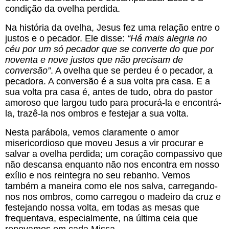
condição da ovelha perdida.
Na história da ovelha, Jesus fez uma relação entre o 
justos e o pecador. Ele disse: 
“Há mais alegria no 
céu por um só pecador que se converte do que por 
noventa e nove justos que não precisam de 
conversão”
. A ovelha que se perdeu é o pecador, a 
pecadora. A conversão é a sua volta pra casa. E a 
sua volta pra casa é, antes de tudo, obra do pastor 
amoroso que largou tudo para procurá-la e encontrá-
la, trazê-la nos ombros e festejar a sua volta.
Nesta parábola, vemos claramente o amor 
misericordioso que moveu Jesus a vir procurar e 
salvar a ovelha perdida; um coração compassivo que 
não descansa enquanto não nos encontra em nosso 
exílio e nos reintegra no seu rebanho. Vemos 
também a maneira como ele nos salva, carregando-
nos nos ombros, como carregou o madeiro da cruz e 
festejando nossa volta, em todas as mesas que 
frequentava, especialmente, na última ceia que 