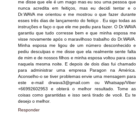
me disse que ele é um mago mas eu sou uma pessoa que
nunca acredita em feitiços, mas eu decidi tentar e o
Dr.WAVA me orientou e me mostrou o que fazer durante
esses três dias de lançamento do feitiço . Eu sigo todas as
instruções e faço o que ele me pediu para fazer. O Dr.WAVA
garantiu que tudo corresse bem e que minha esposa me
visse novamente após o maravilhoso trabalho do Dr.WAVA.
Minha esposa me ligou de um número desconhecido e
pediu desculpas e me disse que ela realmente sente falta
de mim e de nossos filhos e minha esposa voltou para casa
naquela mesma noite. E depois de dois dias fui chamado
para administrar uma empresa Paragon na América.
Aconselho-o se tiver problemas envie uma mensagem para
este e-mail drwava3@gmail.com ou Whatsapp/Viber
+66992602953 e obterá o melhor resultado. Tome as
coisas como garantidas e isso será tirado de você. Eu te
desejo o melhor.
Responder