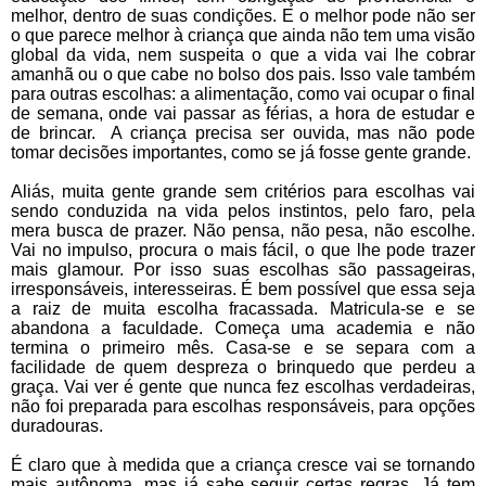
melhor, dentro de suas condições. E o melhor pode não ser
o que parece melhor à criança que ainda não tem uma visão
global da vida, nem suspeita o que a vida vai lhe cobrar
amanhã ou o que cabe no bolso dos pais. Isso vale também
para outras escolhas: a alimentação, como vai ocupar o final
de semana, onde vai passar as férias, a hora de estudar e
de brincar. A criança precisa ser ouvida, mas não pode
tomar decisões importantes, como se já fosse gente grande.
Aliás, muita gente grande sem critérios para escolhas vai
sendo conduzida na vida pelos instintos, pelo faro, pela
mera busca de prazer. Não pensa, não pesa, não escolhe.
Vai no impulso, procura o mais fácil, o que lhe pode trazer
mais glamour. Por isso suas escolhas são passageiras,
irresponsáveis, interesseiras. É bem possível que essa seja
a raiz de muita escolha fracassada. Matricula-se e se
abandona a faculdade. Começa uma academia e não
termina o primeiro mês. Casa-se e se separa com a
facilidade de quem despreza o brinquedo que perdeu a
graça. Vai ver é gente que nunca fez escolhas verdadeiras,
não foi preparada para escolhas responsáveis, para opções
duradouras.
É claro que à medida que a criança cresce vai se tornando
mais autônoma, mas já sabe seguir certas regras. Já tem