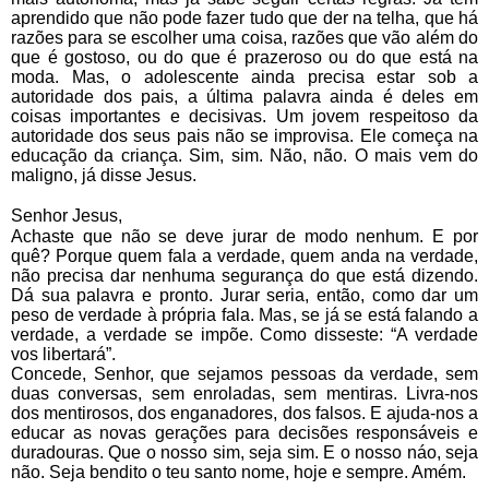
aprendido que não pode fazer tudo que der na telha, que há
razões para se escolher uma coisa, razões que vão além do
que é gostoso, ou do que é prazeroso ou do que está na
moda. Mas, o adolescente ainda precisa estar sob a
autoridade dos pais, a última palavra ainda é deles em
coisas importantes e decisivas. Um jovem respeitoso da
autoridade dos seus pais não se improvisa. Ele começa na
educação da criança. Sim, sim. Não, não. O mais vem do
maligno, já disse Jesus.
Senhor Jesus,
Achaste que não se deve jurar de modo nenhum. E por
quê? Porque quem fala a verdade, quem anda na verdade,
não precisa dar nenhuma segurança do que está dizendo.
Dá sua palavra e pronto. Jurar seria, então, como dar um
peso de verdade à própria fala. Mas, se já se está falando a
verdade, a verdade se impõe. Como disseste: “A verdade
vos libertará”.
Concede, Senhor, que sejamos pessoas da verdade, sem
duas conversas, sem enroladas, sem mentiras. Livra-nos
dos mentirosos, dos enganadores, dos falsos. E ajuda-nos a
educar as novas gerações para decisões responsáveis e
duradouras. Que o nosso sim, seja sim. E o nosso náo, seja
não. Seja bendito o teu santo nome, hoje e sempre. Amém.