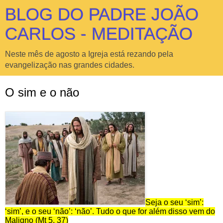
BLOG DO PADRE JOÃO
CARLOS - MEDITAÇÃO
Neste mês de agosto a Igreja está rezando pela
evangelização nas grandes cidades.
O sim e o não
Seja o seu ‘sim’:
‘sim’, e o seu ‘não’: ‘não’. Tudo o que for além disso vem do
Maligno (Mt 5, 37)