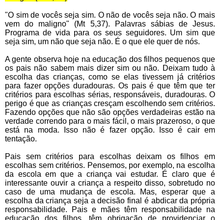
"O sim de vocês seja sim. O não de vocês seja não. O mais
vem do maligno" (Mt 5,37). Palavras sábias de Jesus.
Programa de vida para os seus seguidores. Um sim que
seja sim, um não que seja não. É o que ele quer de nós.
A gente observa hoje na educação dos filhos pequenos que
os pais não sabem mais dizer sim ou não. Deixam tudo à
escolha das crianças, como se elas tivessem já critérios
para fazer opções duradouras. Os pais é que têm que ter
critérios para escolhas sérias, responsáveis, duradouras. O
perigo é que as crianças cresçam escolhendo sem critérios.
Fazendo opções que não são opções verdadeiras estão na
verdade correndo para o mais fácil, o mais prazeroso, o que
está na moda. Isso não é fazer opção. Isso é cair em
tentação.
Pais sem critérios para escolhas deixam os filhos em
escolhas sem critérios. Pensemos, por exemplo, na escolha
da escola em que a criança vai estudar. É claro que é
interessante ouvir a criança a respeito disso, sobretudo no
caso de uma mudança de escola. Mas, esperar que a
escolha da criança seja a decisão final é abdicar da própria
responsabilidade. Pais e mães têm responsabilidade na
educação dos filhos, têm obrigação de providenciar o