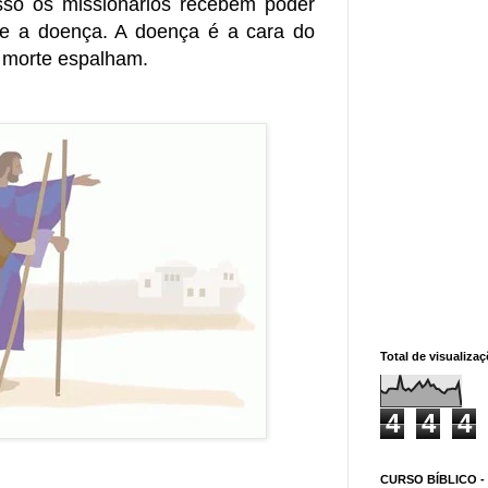
isso os missionários recebem poder
e a doença. A doença é a cara do
a morte espalham.
Total de visualiza
4
4
4
CURSO BÍBLICO -