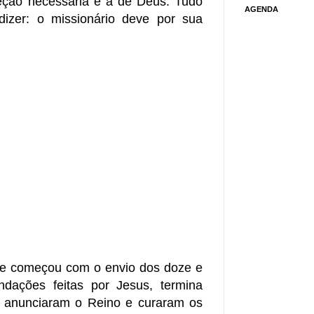
eção necessária é a de Deus. Tudo
AGENDA
 dizer: o missionário deve por sua
ue começou com o envio dos doze e
dações feitas por Jesus, termina
, anunciaram o Reino e curaram os