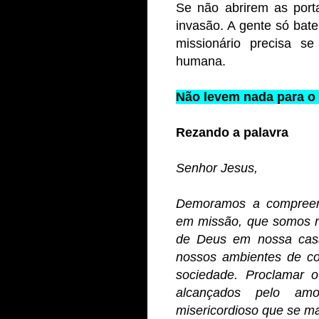
Se não abrirem as port
invasão. A gente só bate
missionário precisa s
humana.
Não levem nada para o 
Rezando a palavra
Senhor Jesus,
Demoramos a compreen
em missão, que somos r
de Deus em nossa casa
nossos ambientes de co
sociedade. Proclamar 
alcançados pelo am
misericordioso que se ma