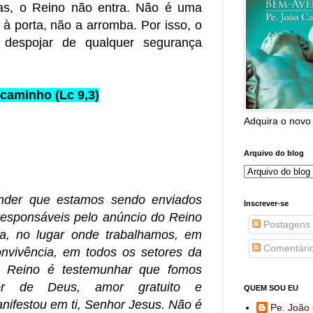
as, o Reino não entra. Não é uma
 à porta, não a arromba. Por isso, o
e despojar de qualquer segurança
caminho (Lc 9,3)
Adquira o novo
Arquivo do blog
der que estamos sendo enviados
Inscrever-se
esponsáveis pelo anúncio do Reino
Postagens
, no lugar onde trabalhamos, em
Comentári
nvivência, em todos os setores da
o Reino é testemunhar que fomos
or de Deus, amor gratuito e
QUEM SOU EU
nifestou em ti, Senhor Jesus. Não é
Pe. João 