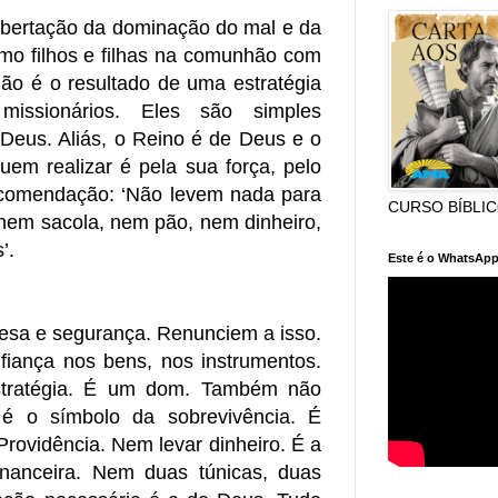
ibertação da dominação do mal e da
mo filhos e filhas na comunhão com
ão é o resultado de uma estratégia
issionários. Eles são simples
 Deus. Aliás, o Reino é de Deus e o
em realizar é pela sua força, pelo
recomendação: ‘Não levem nada para
CURSO BÍBLI
nem sacola, nem pão, nem dinheiro,
’.
Este é o WhatsApp
fesa e segurança. Renunciem a isso.
fiança nos bens, nos instrumentos.
tratégia. É um dom. Também não
é o símbolo da sobrevivência. É
Providência. Nem levar dinheiro. É a
inanceira. Nem duas túnicas, duas