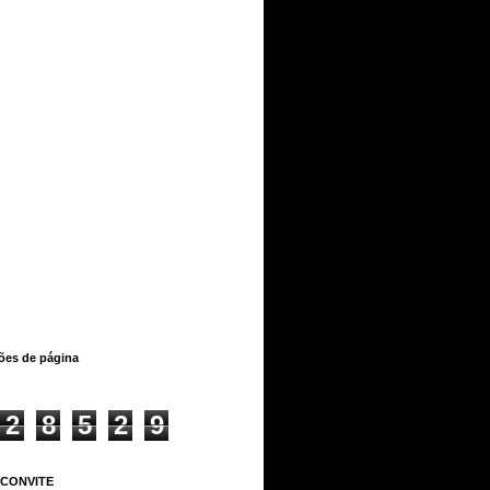
ções de página
2
8
5
2
9
 CONVITE