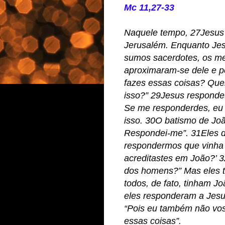
Mc 11,27-33
Naquele tempo, 27Jesus 
Jerusalém. Enquanto Je
sumos sacerdotes, os me
aproximaram-se dele e 
fazes essas coisas? Que
isso?” 29Jesus responde
Se me responderdes, eu 
isso. 30O batismo de Jo
Respondei-me”. 31Eles di
respondermos que vinha d
acreditastes em João?’ 
dos homens?” Mas eles 
todos, de fato, tinham J
eles responderam a Jesu
“Pois eu também não vos
essas coisas”.