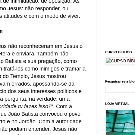
 de intimidação, de oposição. Às
omo Jesus: não responder, ou
 atitudes e com o modo de viver.
m
Deus não reconheceram em Jesus o
CURSO BÍBLICO
tera e enviara. Também não
o Batista e sua pregação, como
.
m tratá-los como inimigos e tramar a
ão do Templo, Jesus mostrou
Pesquisar este blo
avam errados, apossando-se da
o dos seus interesses políticos e
a pergunta, na verdade, uma
LOJA VIRTUAL
ridade tu fazes isso?
”. Com a
ue João Batista convocou o povo
erto e no Jordão. Com a autoridade
 não podiam entender. Jesus não