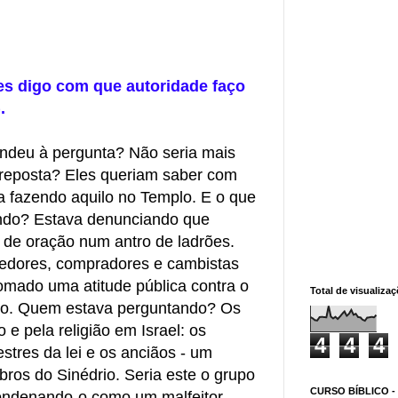
es digo com que autoridade faço
.
ndeu à pergunta? Não seria mais
 reposta? Eles queriam saber com
a fazendo aquilo no Templo. E o que
endo? Estava denunciando que
 de oração num antro de ladrões.
edores, compradores e cambistas
tomado uma atitude pública contra o
Total de visualiza
lo. Quem estava perguntando? Os
e pela religião em Israel: os
4
4
4
tres da lei e os anciãos - um
ros do Sinédrio. Seria este o grupo
CURSO BÍBLICO -
condenando-o como um malfeitor.