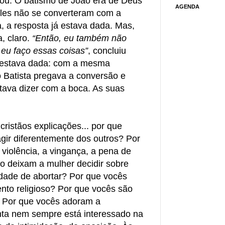
tou: O batismo de João era de Deus
AGENDA
es não se converteram com a
, a resposta já estava dada. Mas,
, claro.
“Então, eu também não
eu faço essas coisas”
, concluiu
a estava dada: com a mesma
 Batista pregava a conversão e
tava dizer com a boca. As suas
ristãos explicações... por que
gir diferentemente dos outros? Por
violência, a vingança, a pena de
o deixam a mulher decidir sobre
erdade de abortar? Por que vocês
nto religioso? Por que vocês são
 Por que vocês adoram a
ta nem sempre está interessado na