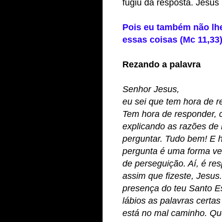
fugiu da resposta. Jesu
Pois eu também não lh
essas coisas (Mc 11,33)
Rezando a palavra
Senhor Jesus,
eu sei que tem hora de r
Tem hora de responder, 
explicando as razões de
perguntar. Tudo bem! E h
pergunta é uma forma vel
de perseguição. Aí, é re
assim que fizeste, Jesus
presença do teu Santo E
lábios as palavras certa
está no mal caminho. Qu