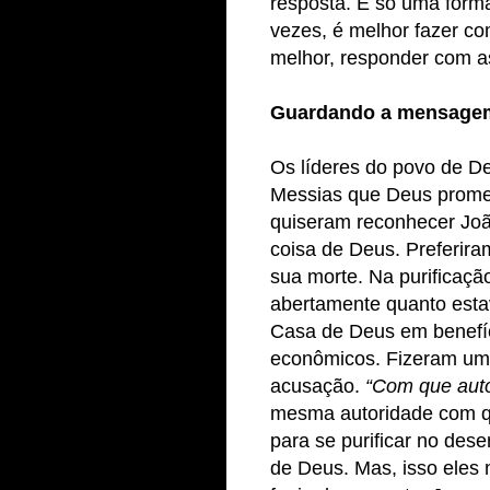
resposta. É só uma forma
vezes, é melhor fazer c
melhor, responder com as
Guardando a mensage
Os líderes do povo de 
Messias que Deus prome
quiseram reconhecer Joã
coisa de Deus. Preferira
sua morte. Na purificaç
abertamente quanto est
Casa de Deus em benefíci
econômicos. Fizeram um
acusação.
“Com que auto
mesma autoridade com q
para se purificar no des
de Deus. Mas, isso eles