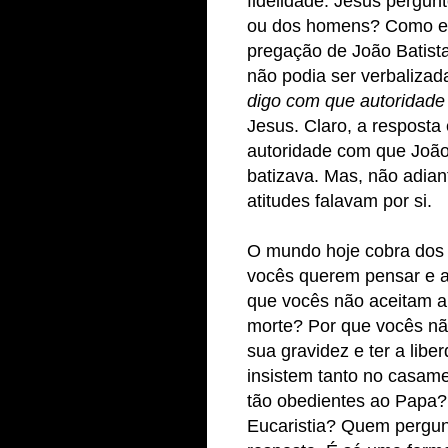
fidelidade. Jesus pergun
ou dos homens? Como el
pregação de João Batista
não podia ser verbalizada
digo com que autoridade 
Jesus. Claro, a respost
autoridade com que João
batizava. Mas, não adian
atitudes falavam por si.
O mundo hoje cobra dos c
vocês querem pensar e a
que vocês não aceitam a 
morte? Por que vocês nã
sua gravidez e ter a lib
insistem tanto no casame
tão obedientes ao Papa?
Eucaristia? Quem pergun