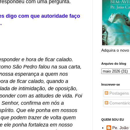
s respondeu com uma pergunta.
es digo com que autoridade faço
.
Adquira o novo
esponder e hora de ficar calado.
Arquivo do blog
como São Pedro falou na sua carta,
 nossa esperança a quem nos
ora de ficar calado, quando a
Inscrever-se
ada de intimidação, de oposição,
Postagens
sponder com as atitudes de vida. Foi
. Senhor, confirma em nós a
Comentári
spírito. Que ele ponha em nossos
s que podem trazer de volta quem
QUEM SOU EU
e ele ponha fortaleza em nosso
Pe. João 