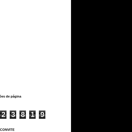
ções de página
2
3
8
1
9
 CONVITE