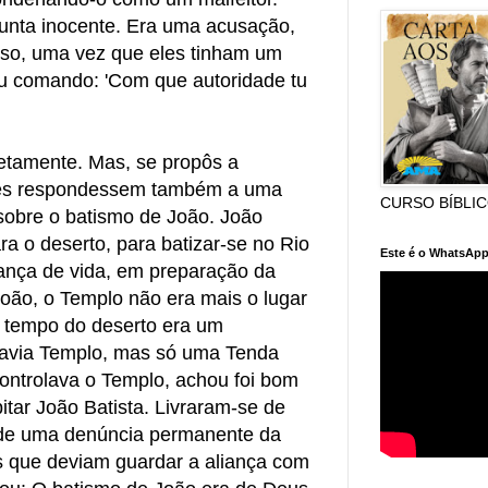
unta inocente. Era uma acusação,
so, uma vez que eles tinham um
u comando: 'Com que autoridade tu
etamente. Mas, se propôs a
les respondessem também a uma
CURSO BÍBLI
 sobre o batismo de João. João
a o deserto, para batizar-se no Rio
Este é o WhatsApp
nça de vida, em preparação da
oão, o Templo não era mais o lugar
ao tempo do deserto era um
avia Templo, mas só uma Tenda
 controlava o Templo, achou foi bom
tar João Batista. Livraram-se de
de uma denúncia permanente da
s que deviam guardar a aliança com