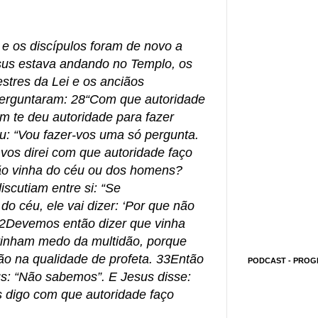
e os discípulos foram de novo a
sus estava andando no Templo, os
stres da Lei e os anciãos
perguntaram: 28“Com que autoridade
m te deu autoridade para fazer
u: “Vou fazer-vos uma só pergunta.
vos direi com que autoridade faço
ão vinha do céu ou dos homens?
scutiam entre si: “Se
o céu, ele vai dizer: ‘Por que não
32Devemos então dizer que vinha
tinham medo da multidão, porque
oão na qualidade de profeta. 33Então
PODCAST - PROG
s: “Não sabemos”. E Jesus disse:
 digo com que autoridade faço