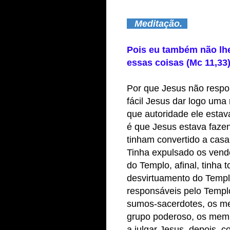
Meditação.
Pois eu também não lh
essas coisas (Mc 11,33)
Por que Jesus não respo
fácil Jesus dar logo uma
que autoridade ele estav
é que Jesus estava faz
tinham convertido a casa
Tinha expulsado os vend
do Templo, afinal, tinha 
desvirtuamento do Temp
responsáveis pelo Templo 
sumos-sacerdotes, os mes
grupo poderoso, os memb
a julgar Jesus, depois, 