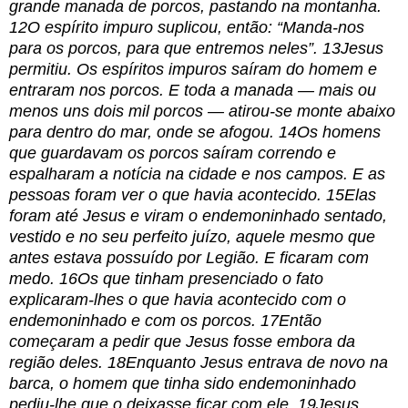
grande manada de porcos, pastando na montanha.
12O espírito impuro suplicou, então: “Manda-nos
para os porcos, para que entremos neles”. 13Jesus
permitiu. Os espíritos impuros saíram do homem e
entraram nos porcos. E toda a manada — mais ou
menos uns dois mil porcos — atirou-se monte abaixo
para dentro do mar, onde se afogou. 14Os homens
que guardavam os porcos saíram correndo e
espalharam a notícia na cidade e nos campos. E as
pessoas foram ver o que havia acontecido. 15Elas
foram até Jesus e viram o endemoninhado sentado,
vestido e no seu perfeito juízo, aquele mesmo que
antes estava possuído por Legião. E ficaram com
medo. 16Os que tinham presenciado o fato
explicaram-lhes o que havia acontecido com o
endemoninhado e com os porcos. 17Então
começaram a pedir que Jesus fosse embora da
região deles. 18Enquanto Jesus entrava de novo na
barca, o homem que tinha sido endemoninhado
pediu-lhe que o deixasse ficar com ele. 19Jesus,