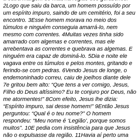
2Logo que saiu da barca, um homem possuído por
um espírito impuro, saindo de um cemitério, foi a seu
encontro. 3Esse homem morava no meio dos
túmulos e ninguém conseguia amarrá-lo, nem
mesmo com correntes. 4Muitas vezes tinha sido
amarrado com algemas e correntes, mas ele
arrebentava as correntes e quebrava as algemas. E
ninguém era capaz de dominá-lo. 5Dia e noite ele
vagava entre os túmulos e pelos montes, gritando e
ferindo-se com pedras. 6Vendo Jesus de longe, o
endemoninhado correu, caiu de joelhos diante dele
7e gritou bem alto: “Que tens a ver comigo, Jesus,
Filho do Deus altíssimo? Eu te conjuro por Deus, não
me atormentes!” 8Com efeito, Jesus lhe dizia:
“Espírito impuro, sai desse homem!” 9Então Jesus
perguntou: “Qual é o teu nome?” O homem
respondeu: “Meu nome é ‘Legião’, porque somos
muitos”. 10E pedia com insistência para que Jesus
não o expulsasse da região. 11Havia aí perto uma