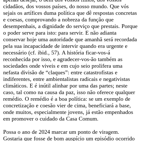
cidadãos, dos vossos países, do nosso mundo. Que vós
sejais os artífices duma política que dê respostas concretas
e coesas, comprovando a nobreza da função que
desempenhais, a dignidade do serviço que prestais. Porque
o poder serve para isto: para servir. E não adianta
conservar hoje uma autoridade que amanhã será recordada
pela sua incapacidade de intervir quando era urgente e
necessário (cf. ibid., 57). A história ficar-vos-á
reconhecida por isso, e agradecer-vos-ão também as
sociedades onde viveis e em cujo seio prolifera uma
nefasta divisão de “claques”: entre catastrofistas e
indiferentes, entre ambientalistas radicais e negativistas
climáticos. E é inútil alinhar por uma das partes; neste
caso, tal como na causa da paz, isso não oferece qualquer
remédio. O remédio é a boa política: se um exemplo de
concretização e coesão vier de cima, beneficiará a base,
onde muitos, especialmente jovens, já estão empenhados
em promover o cuidado da Casa Comum.
Possa o ano de 2024 marcar um ponto de viragem.
Gostaria que fosse de bom auspício um episódio ocorrido