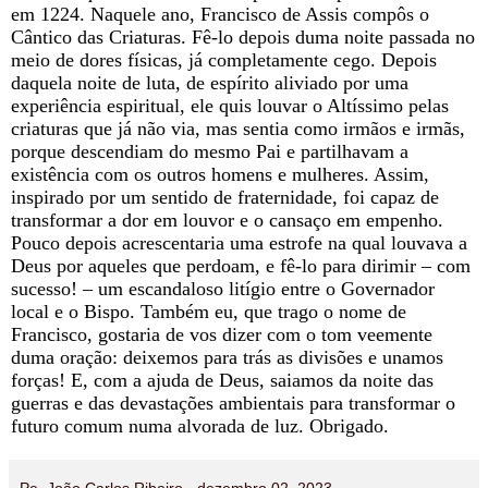
em 1224. Naquele ano, Francisco de Assis compôs o
Cântico das Criaturas. Fê-lo depois duma noite passada no
meio de dores físicas, já completamente cego. Depois
daquela noite de luta, de espírito aliviado por uma
experiência espiritual, ele quis louvar o Altíssimo pelas
criaturas que já não via, mas sentia como irmãos e irmãs,
porque descendiam do mesmo Pai e partilhavam a
existência com os outros homens e mulheres. Assim,
inspirado por um sentido de fraternidade, foi capaz de
transformar a dor em louvor e o cansaço em empenho.
Pouco depois acrescentaria uma estrofe na qual louvava a
Deus por aqueles que perdoam, e fê-lo para dirimir – com
sucesso! – um escandaloso litígio entre o Governador
local e o Bispo. Também eu, que trago o nome de
Francisco, gostaria de vos dizer com o tom veemente
duma oração: deixemos para trás as divisões e unamos
forças! E, com a ajuda de Deus, saiamos da noite das
guerras e das devastações ambientais para transformar o
futuro comum numa alvorada de luz. Obrigado.