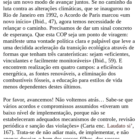
seja um novo modo de avançar juntos. Se no caminho da
luta contra as alterações climáticas, que se inaugurou no
Rio de Janeiro em 1992, o Acordo de Paris marcou «um
novo início» (Ibid., 47), agora temos necessidade de
relançar o caminho. Precisamos de dar um sinal concreto
de esperança. Que esta COP seja um ponto de viragem:
manifeste uma vontade política clara e palpável que leve a
uma decidida aceleração da transição ecológica através de
formas que tenham três caraterísticas: sejam «eficientes,
vinculantes e facilmente monitoráveis» (Ibid., 59). E
encontrem realização em quatro campos: a eficiência
energética, as fontes renováveis, a eliminação dos
combustíveis fósseis, a educação para estilos de vida
menos dependentes destes últimos.
Por favor, avancemos! Não voltemos atrás… Sabe-se que
vários acordos e compromissos assumidos «tiveram um
baixo nível de implementação, porque não se
estabeleceram adequados mecanismos de controle, revisão
periódica e sanção das violações» (Carta enc.
Laudato si’
,
167). Trata-se de não adiar mais, de implementar, e não
apenas desejar, o bem dos vossos filhos, dos vossos