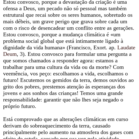
Estou convosco, porque a devastação da criação é uma
ofensa a Deus, um pecado não só pessoal mas também
estrutural que recai sobre os seres humanos, sobretudo os
mais débeis, um grave perigo que grava sobre cada um
com o risco de desencadear um conflito entre as gerações.
Estou convosco, porque a mudança climática é «um
problema social global que está intimamente ligado à
dignidade da vida humana» (Francisco, Exort. ap.
Laudate
Deum
, 3). Estou convosco para formular uma pergunta a
que somos chamados a responder agora: estamos a
trabalhar para uma cultura da vida ou da morte? Com
veemência, vos peço: escolhamos a vida, escolhamos o
futuro! Escutemos os gemidos da terra, demos ouvidos ao
grito dos pobres, prestemos atenção às esperanças dos
jovens e aos sonhos das crianças! Temos uma grande
responsabilidade: garantir que não lhes seja negado o
próprio futuro.
Está comprovado que as alterações climáticas em curso
derivam do sobreaquecimento da terra, causado
principalmente pelo aumento na atmosfera dos gases com
efeito de estufa, causado por sua vez pela atividade