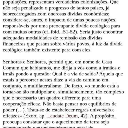
populações, representam verdadeiras colonizações. Que
não seja penalizado o progresso de tantos países, já
sobrecarregados com onerosas dívidas económicas;
considere-se, antes, o impacto de umas poucas nações,
responsáveis por uma preocupante dívida ecológica para
com muitas outras (cf. ibid., 51-52). Seria justo encontrar
adequadas modalidades de remissão das dívidas
financeiras que pesam sobre vários povos, à luz da dívida
ecológica também existente para com eles.
Senhoras e Senhores, permiti que, em nome da Casa
Comum que habitamos, me dirija a vós como a irmãos e
irmãs pondo a questão: Qual é a via de saída? Aquela que
estais a percorrer nestes dias: a via do caminho em
conjunto, o multilateralismo. De facto, «o mundo está a
tornar-se tão multipolar e, simultaneamente, tão complexo
que é necessário um quadro diferente para uma
cooperação eficaz. Não basta pensar nos equilíbrios de
poder (…). Trata-se de estabelecer regras universais e
eficazes» (Exort. ap.
Laudate Deum
, 42). A propósito,
preocupa constatar que o aquecimento da terra seja
acompanhado por um resfriamento geral do