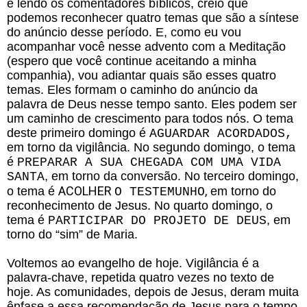
e lendo os comentadores bíblicos, creio que
podemos reconhecer quatro temas que são a síntese
do anúncio desse período. E, como eu vou
acompanhar você nesse advento com a Meditação
(espero que você continue aceitando a minha
companhia), vou adiantar quais são esses quatro
temas. Eles formam o caminho do anúncio da
palavra de Deus nesse tempo santo. Eles podem ser
um caminho de crescimento para todos nós. O tema
deste primeiro domingo é
AGUARDAR ACORDADOS,
em torno da vigilância. No segundo domingo, o tema
é
PREPARAR A SUA CHEGADA COM UMA VIDA
, em torno da conversão. No terceiro domingo,
SANTA
ACOLHER
,
o tema é
em torno do
O TESTEMUNHO
reconhecimento de Jesus. No quarto domingo, o
tema é
, em
PARTICIPAR DO PROJETO DE DEUS
torno do “sim” de Maria.
Voltemos ao evangelho de hoje. Vigilância é a
palavra-chave, repetida quatro vezes no texto de
hoje. As comunidades, depois de Jesus, deram muita
ênfase a essa recomendação de Jesus para o tempo