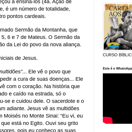
eçou a ensiná-los (4a. Ação de
e, é um número de totalidade,
ro pontos cardeais.
hamado Sermão da Montanha, que
 5, 6 e 7 de Mateus. O Sermão da
o da Lei do povo da nova aliança.
CURSO BÍBLI
iciais de Jesus.
Este é o WhatsApp
multidões”...
Ele vê o povo que
 pedir a cura de suas doenças... Ele
vê com o coração. Na história que
do e caído na estrada, só o
u-se e cuidou dele. O sacerdote e o
am adiante. Jesus vê as multidões
 Moisés no Monte Sinai: “Eu vi, eu
que está no Egito. Ouvi seu grito
ssores, pois eu conheço as suas