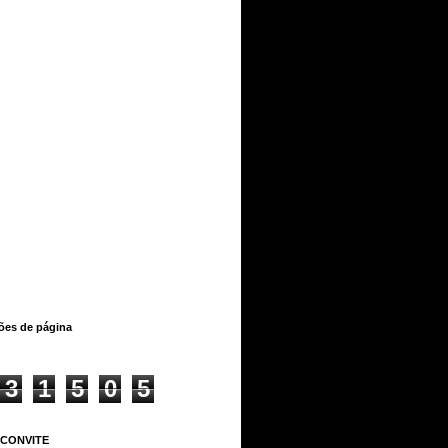
ções de página
3
1
5
0
5
 CONVITE