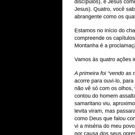
discípulos), e Jesus com
Jesus). Quatro, você sab
abrangente como os quat
Estamos no início do c
compreende os capítulos
Montanha é a proclamaçã
Vamos às quatro ações in
A primeira foi “vendo as 
acorre para ouvi-lo, para
não vê só com os olhos, 
contou do homem assalta
samaritano viu, aproximo
levita viram, mas passar
como Deus que falou com
vi a miséria do meu povo 
por causa dos seus opre