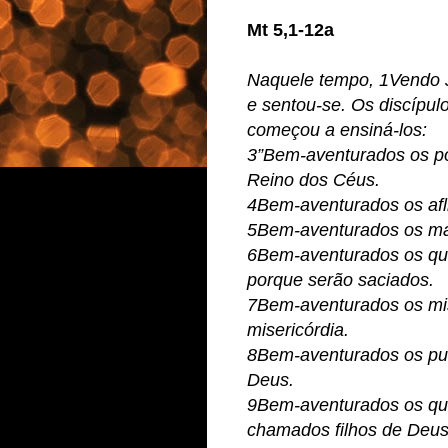
Mt 5,1-12a
Naquele tempo, 1Vendo J
e sentou-se. Os discípu
começou a ensiná-los:
3”Bem-aventurados os po
Reino dos Céus.
4Bem-aventurados os afl
5Bem-aventurados os man
6Bem-aventurados os que
porque serão saciados.
7Bem-aventurados os mis
misericórdia.
8Bem-aventurados os pur
Deus.
9Bem-aventurados os qu
chamados filhos de Deus