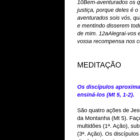
10Bem-aventurados os q
justiça, porque deles é 
aventurados sois vós, qu
e mentindo disserem todo
de mim. 12aAlegrai-vos e
vossa recompensa nos c
MEDITAÇÃO
Os discípulos aproxim
ensiná-los (Mt 5, 1-2).
São quatro ações de Jes
da Montanha (Mt 5). Faç
multidões (1ª. Ação), su
(3ª. Ação). Os discípulo