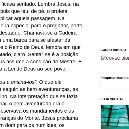
 ficava sentado. Lembra Jesus, na
is que leu, de pé, o profeta
xplicar aquela passagem. Na
ira especial para o pregador, perto
e destaque. Chamava-se a Cadeira
 uma barca para se afastar da
bre o Reino de Deus, lembra em que
CURSO BÍBLICO
tado, claro. Sentar-se é a posição
sus assume a condição de Mestre. É
.
a a Lei de Deus ao seu povo.
Pesquisar este blo
ou a ensiná-los”.
O que ele
 seguir: as bem-aventuranças, as
no. Na interpretação que se fazia
LOJA VIRTUAL
nai, o bem-aventurado era o
e observava os mandamentos e as
ranças do Monte, Jesus proclama
m dom para os humildes, os