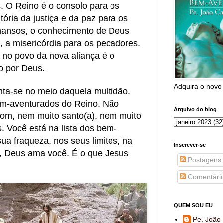
. O Reino é o consolo para os
itória da justiça e da paz para os
 mansos, o conhecimento de Deus
, a misericórdia para os pecadores.
 no povo da nova aliança é o
o por Deus.
Adquira o novo
nta-se no meio daquela multidão.
bem-aventurados do Reino. Não
Arquivo do blog
bom, nem muito santo(a), nem muito
s. Você está na lista dos bem-
ua fraqueza, nos seus limites, na
Inscrever-se
, Deus ama você. É o que Jesus
Postagens
Comentári
QUEM SOU EU
Pe. João 