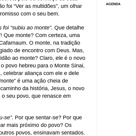
AGENDA
ão foi “Ver as multidões”, um olhar
romisso com o seu bem.
foi “subiu ao monte”.
Que detalhe
e”! Que monte? Com certeza, uma
 Cafarnaum. O monte, na tradição
ilegiado de encontro com Deus. Mas,
idão ao monte? Claro, ele é o novo
 o povo hebreu para o Monte Sinai,
, celebrar aliança com ele e dele
 monte” é uma ação cheia de
 caminho da história, Jesus, o novo
o o seu povo, que renasce em
u-se”.
Por que sentar-se? Por que
car mais próximo do povo? Os
 outros povos, ensinavam sentados.