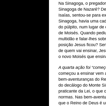
Na Sinagoga, o pregador
Sinagoga de Nazaré? Depo
Isaías, sentou-se para e
Sinagoga, havia uma cade
do púlpito, num lugar d
de Moisés. Quando pediu
multidão e falar-lhes so
posição Jesus ficou? Sen
de quem vai ensinar, Je
o novo Moisés que ensin
A quarta ação foi “começ
começou a ensinar vem a
bem-aventuranças do Rei
do decálogo do Monte Si
praticante da Lei, o qu
normas. Nas bem-aventu
que o Reino de Deus é u