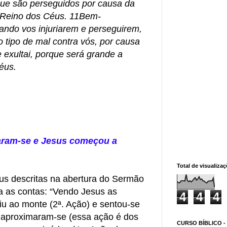
ue são perseguidos por causa da
o Reino dos Céus. 11Bem-
ando vos injuriarem e perseguirem,
 tipo de mal contra vós, por causa
 exultai, porque será grande a
éus.
aram-se e Jesus começou a
Total de visualiza
us descritas na abertura do Sermão
a as contas: “Vendo Jesus as
4
4
4
biu ao monte (2ª. Ação) e sentou-se
s aproximaram-se (essa ação é dos
CURSO BÍBLICO -