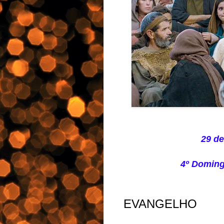
29 de
4º Domin
EVANGELHO