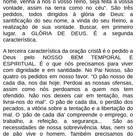
nome, venha a nós o vosso reino, seja feita a vossa 
vontade, assim na terra como no céu”. São três 
pedidos, todos dirigidos à glória de Deus: a 
santificação do seu nome, a vinda do seu Reino, a 
realização de sua vontade. Buscar, em primeiro 
lugar, a GLÓRIA DE DEUS. É a segunda 
característica.
A terceira característica da oração cristã é o pedido a 
Deus pelo NOSSO BEM TEMPORAL E 
ESPIRITUAL. É o que nós precisamos para viver 
com dignidade e em santidade. No Pai Nosso, são 
quatro os pedidos em nosso favor. “O pão nosso de 
cada dia, nos dai hoje. Perdoai as nossas ofensas, 
assim como nós perdoamos a quem nos tem 
ofendido. Não nos deixeis cair em tentação, mas 
livrai-nos do mal”. O pão de cada dia, o perdão dos 
pecados, a vitória sobre a tentação e a libertação do 
mal. O ‘pão de cada dia’ compreende o emprego, o 
trabalho, a refeição, a segurança...  São as 
necessidades de nossa sobrevivência. Mas, nem só 
de pão vive o homem. Também precisamos do 