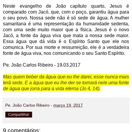
Neste evangelho de João capítulo quarto, Jesus é
comparado com Jacó, que, com o poço, garantiu água para
o seu povo. Nossa sede não é só sede de água. A mulher
samaritana é uma representação da humanidade sedenta,
com uma sede muito maior que a física. Jesus é o novo
Jacó, a fonte da água viva que mata a nossa sede maior.
Essa água que dá vida é o Espírito Santo que ele nos
comunica. Por sua morte e ressurreição, ele é a verdadeira
fonte de água viva, nos comunicando o seu Santo Espírito.
Pe. João Carlos Ribeiro - 19.03.2017
Mas quem beber da água que eu lhe darei, esse nunca mais
terá sede. E a água que eu lhe der se tornará nele uma fonte
de água que jorra para a vida eterna (Jo 4, 14).
Pe. João Carlos Ribeiro
-
março 19, 2017
Compartilhar
9 comentários: