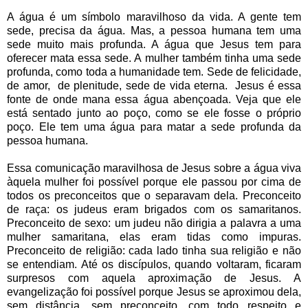
A água é um símbolo maravilhoso da vida. A gente tem
sede, precisa da água. Mas, a pessoa humana tem uma
sede muito mais profunda. A água que Jesus tem para
oferecer mata essa sede. A mulher também tinha uma sede
profunda, como toda a humanidade tem. Sede de felicidade,
de amor, de plenitude, sede de vida eterna. Jesus é essa
fonte de onde mana essa água abençoada. Veja que ele
está sentado junto ao poço, como se ele fosse o próprio
poço. Ele tem uma água para matar a sede profunda da
pessoa humana.
Essa comunicação maravilhosa de Jesus sobre a água viva
àquela mulher foi possível porque ele passou por cima de
todos os preconceitos que o separavam dela. Preconceito
de raça: os judeus eram brigados com os samaritanos.
Preconceito de sexo: um judeu não dirigia a palavra a uma
mulher samaritana, elas eram tidas como impuras.
Preconceito de religião: cada lado tinha sua religião e não
se entendiam. Até os discípulos, quando voltaram, ficaram
surpresos com aquela aproximação de Jesus. A
evangelização foi possível porque Jesus se aproximou dela,
sem distância, sem preconceito, com todo respeito e