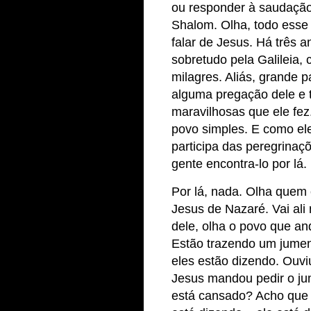
ou responder à saudação 
Shalom. Olha, todo esse 
falar de Jesus. Há três a
sobretudo pela Galileia,
milagres. Aliás, grande p
alguma pregação dele e 
maravilhosas que ele fez
povo simples. E como e
participa das peregrinaç
gente encontra-lo por lá.
Por lá, nada. Olha quem es
Jesus de Nazaré. Vai ali 
dele, olha o povo que an
Estão trazendo um jumen
eles estão dizendo. Ouv
Jesus mandou pedir o ju
está cansado? Acho que 