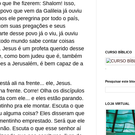
que lhe fizerem: Shalom! Isso,
povo que vem da Galileia já ouviu
nos ele peregrina por todo o país,
 com suas pregações e seus
arte desse povo já o viu, já ouviu
todo mundo sabe contar coisas
. Jesus é um profeta querido desse
CURSO BÍBLICO
le, como bom judeu que é, também
ões a Jerusalém, é bem capaz de a
.
Pesquisar este blo
tá ali na frente... ele, Jesus.
na frente. Corre! Olha os discípulos
da com ele... e eles estão parando.
LOJA VIRTUAL
tinho pra ele montar. Escuta o que
iu alguma coisa? Eles disseram que
mentinho emprestado. Será que ele
não. Escuta o que esse senhor aí