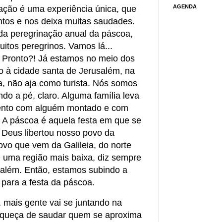
AGENDA
ação é uma experiência única, que
ntos e nos deixa muitas saudades.
da peregrinação anual da páscoa,
itos peregrinos. Vamos lá...
 Pronto?! Já estamos no meio dos
o à cidade santa de Jerusalém, na
a, não aja como turista. Nós somos
do a pé, claro. Alguma família leva
mento com alguém montado e com
. A páscoa é aquela festa em que se
: Deus libertou nosso povo da
ovo que vem da Galileia, do norte
é uma região mais baixa, diz sempre
salém. Então, estamos subindo a
 para a festa da páscoa.
 mais gente vai se juntando na
squeça de saudar quem se aproxima