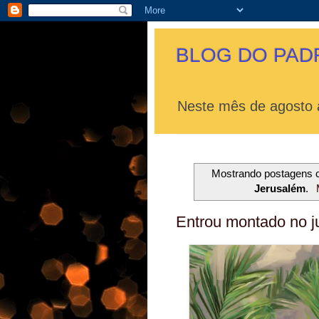
BLOG DO PAD
Neste mês de agosto a
Mostrando postagens
Jerusalém
.
Entrou montado no j