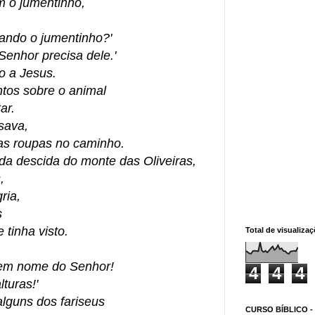
 o jumentinho,
ando o jumentinho?'
enhor precisa dele.'
o a Jesus.
tos sobre o animal
ar.
sava,
as roupas no caminho.
a descida do monte das Oliveiras,
,
ria,
s
 tinha visto.
Total de visualiza
 em nome do Senhor!
4
4
4
turas!'
lguns dos fariseus
CURSO BÍBLICO -