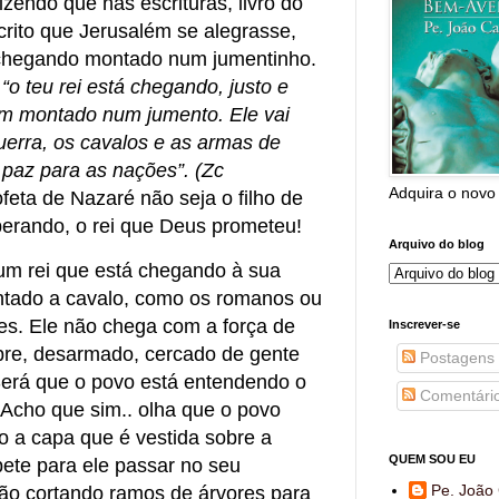
dizendo que nas escrituras, livro do
scrito que Jerusalém se alegrasse,
 chegando montado num jumentinho.
.
“o teu rei está chegando, justo e
vem montado num jumento. Ele vai
uerra, os cavalos e as armas de
 paz para as nações”. (Zc
Adquira o novo
eta de Nazaré não seja o filho de
perando, o rei que Deus prometeu!
Arquivo do blog
um rei que está chegando à sua
ontado a cavalo, como os romanos ou
s. Ele não chega com a força de
Inscrever-se
obre, desarmado, cercado de gente
Postagens
Será que o povo está entendendo o
Comentári
? Acho que sim.. olha que o povo
do a capa que é vestida sobre a
QUEM SOU EU
ete para ele passar no seu
Pe. João 
tão cortando ramos de árvores para