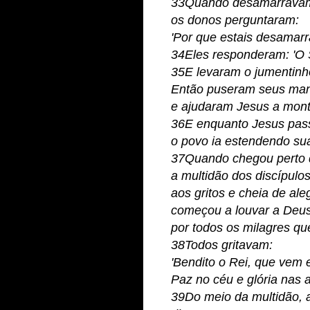
33Quando desamarravam
os donos perguntaram:
'Por que estais desamarr
34Eles responderam: 'O S
35E levaram o jumentinh
Então puseram seus man
e ajudaram Jesus a mont
36E enquanto Jesus pas
o povo ia estendendo su
37Quando chegou perto d
a multidão dos discípulos
aos gritos e cheia de aleg
começou a louvar a Deu
por todos os milagres que
38Todos gritavam:
'Bendito o Rei, que vem
Paz no céu e glória nas al
39Do meio da multidão, a