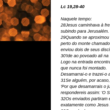
Lc 19,28-40
Naquele tempo:
28Jesus caminhava à fren
subindo para Jerusalém.
29Quando se aproximou d
perto do monte chamado 
enviou dois de seus disc
30'Ide ao povoado ali na 
Logo na entrada encontr
que nunca foi montado.
Desamarrai-o e trazei-o a
31Se alguém, por acaso,
'Por que desamarrais o j
respondereis assim: 'O Se
32Os enviados partiram 
exatamente como Jesus l