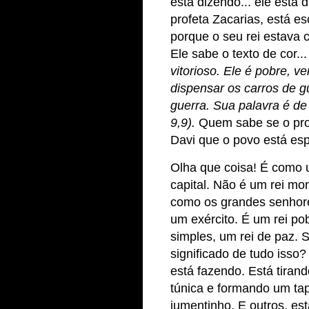
está dizendo... ele está 
profeta Zacarias, está e
porque o seu rei estava
Ele sabe o texto de cor..
vitorioso. Ele é pobre, 
dispensar os carros de g
guerra. Sua palavra é de
9,9).
Quem sabe se o prof
Davi que o povo está es
Olha que coisa! É como 
capital. Não é um rei m
como os grandes senhore
um exército. É um rei p
simples, um rei de paz. 
significado de tudo isso
está fazendo. Está tiran
túnica e formando um tap
jumentinho. E outros, es