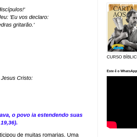
iscípulos!'
u: 'Eu vos declaro:
dras gritarão.'
CURSO BÍBLI
Este é o WhatsApp
Jesus Cristo:
ava, o povo ia estendendo suas
19,36).
ticipou de muitas romarias. Uma