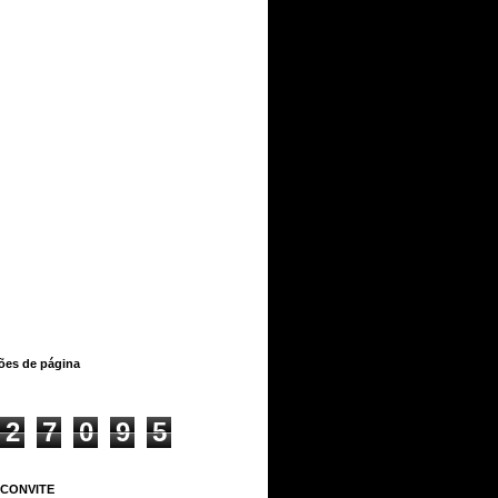
ções de página
2
7
0
9
5
 CONVITE