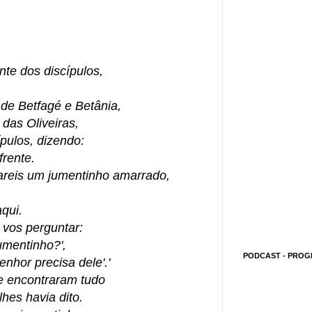
te dos discípulos,
e Betfagé e Betânia,
das Oliveiras,
ípulos, dizendo:
frente.
areis um jumentinho amarrado,
qui.
 vos perguntar:
umentinho?',
PODCAST - PROG
nhor precisa dele'.'
e encontraram tudo
hes havia dito.