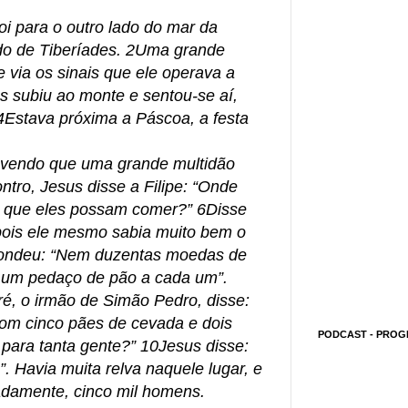
i para o outro lado do mar da
do de Tiberíades. 2Uma grande
e via os sinais que ele operava a
s subiu ao monte e sentou-se aí,
4Estava próxima a Páscoa, a festa
 vendo que uma grande multidão
ntro, Jesus disse a Filipe: “Onde
 que eles possam comer?” 6Disse
 pois ele mesmo sabia muito bem o
espondeu: “Nem duzentas moedas de
r um pedaço de pão a cada um”.
é, o irmão de Simão Pedro, disse:
om cinco pães de cevada e dois
PODCAST - PROG
 para tanta gente?” 10Jesus disse:
. Havia muita relva naquele lugar, e
adamente, cinco mil homens.