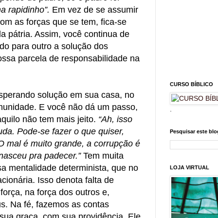
a rapidinho”.
Em vez de se assumir
om as forças que se tem, fica-se
 pátria. Assim, você continua de
do para outro a solução dos
ssa parcela de responsabilidade na
CURSO BÍBLICO
esperando solução em sua casa, no
munidade. E você não dá um passo,
.
quilo não tem mais jeito.
“Ah, isso
da. Pode-se fazer o que quiser,
Pesquisar este blo
 mal é muito grande, a corrupção é
 nasceu pra padecer.”
Tem muita
sa mentalidade determinista, que no
LOJA VIRTUAL
ionária. Isso denota falta de
força, na força dos outros e,
s. Na fé, fazemos as contas
ua graça, com sua providência. Ele