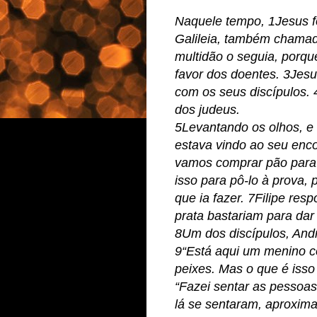
Naquele tempo, 1Jesus fo
Galileia, também chama
multidão o seguia, porqu
favor dos doentes. 3Jesu
com os seus discípulos. 
dos judeus.
5Levantando os olhos, e
estava vindo ao seu enco
vamos comprar pão para
isso para pô-lo à prova,
que ia fazer. 7Filipe r
prata bastariam para da
8Um dos discípulos, Andr
9“Está aqui um menino c
peixes. Mas o que é isso
“Fazei sentar as pessoas”
lá se sentaram, aproxim