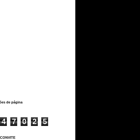
ções de página
4
7
0
2
5
 CONVITE