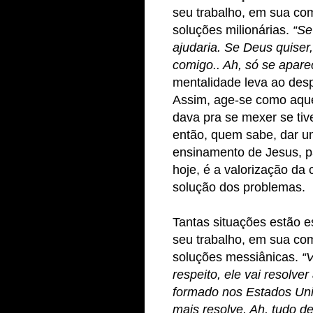
seu trabalho, em sua co
soluções milionárias.
“Se
ajudaria. Se Deus quiser,
comigo.. Ah, só se aparec
mentalidade leva ao des
Assim, age-se como aque
dava pra se mexer se ti
então, quem sabe, dar u
ensinamento de Jesus, p
hoje, é a valorização da
solução dos problemas.
Tantas situações estão 
seu trabalho, em sua co
soluções messiânicas.
“
respeito, ele vai resolve
formado nos Estados Unid
mais resolve. Ah, tudo d