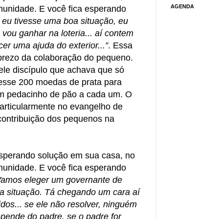
AGENDA
munidade. E você fica esperando
 eu tivesse uma boa situação, eu
 vou ganhar na loteria... aí contem
er uma ajuda do exterior...”
. Essa
prezo da colaboração do pequeno.
le discípulo que achava que só
vesse 200 moedas de prata para
m pedacinho de pão a cada um. O
articularmente no evangelho de
 contribuição dos pequenos na
esperando solução em sua casa, no
munidade. E você fica esperando
Vamos eleger um governante de
r a situação. Tá chegando um cara aí
os... se ele não resolver, ninguém
epende do padre, se o padre for