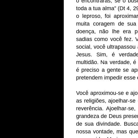
o encontrarás, se o bu
toda a tua alma” (Dt 4, 2
o leproso, foi aproxima
muita coragem de sua 
doença, não lhe era p
sadias como você fez. 
social, você ultrapassou 
Jesus. Sim, é verdad
multidão. Na verdade, é
é preciso a gente se ap
pretendem impedir esse 
Você aproximou-se e ajo
as religiões, ajoelhar-s
reverência. Ajoelhar-se
grandeza de Deus prese
de sua divindade. Busc
nossa vontade, mas qu