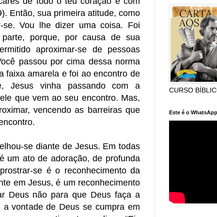
scares de todo o teu coração e com
9). Então, sua primeira atitude, como
r-se. Vou lhe dizer uma coisa. Foi
parte, porque, por causa de sua
ermitido aproximar-se de pessoas
Você passou por cima dessa norma
a faixa amarela e foi ao encontro de
e, Jesus vinha passando com a
CURSO BÍBLI
 ele que vem ao seu encontro. Mas,
roximar, vencendo as barreiras que
Este é o WhatsApp
encontro.
elhou-se diante de Jesus. Em todas
e é um ato de adoração, de profunda
, prostrar-se é o reconhecimento da
nte em Jesus, é um reconhecimento
ar Deus não para que Deus faça a
e a vontade de Deus se cumpra em