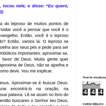
 tocou nele, e disse: “Eu quero,
3)
ia do leproso de muitos pontos de
onvidar você a pensar que você é o
Evangelho. Então, você é o leproso
ado? Então, vamos lá. O leproso se
joelha aos seus pés e pede para ser
imbólicos importantes: aproximar-se,
 o favor de Deus. Muita gente quer
aproxima de Deus, não se ajoelha e
como deve. Vou me explicar.
Total de visualiza
esus. Aproximar-se é buscar Deus.
rar encontrá-lo na oração, na
4
4
4
sua palavra. Lê-se assim no livro do
então buscares o Senhor teu Deus,
CURSO BÍBLICO -