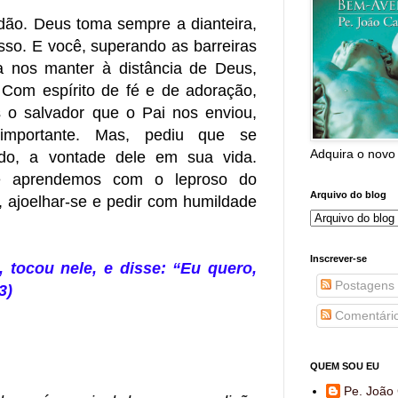
dão. Deus toma sempre a dianteira,
sso. E você, superando as barreiras
 nos manter à distância de Deus,
 Com espírito de fé e de adoração,
o salvador que o Pai nos enviou,
importante. Mas, pediu que se
Adquira o novo
udo, a vontade dele em sua vida.
ue aprendemos com o leproso do
Arquivo do blog
, ajoelhar-se e pedir com humildade
Inscrever-se
 tocou nele, e disse: “Eu quero,
Postagens
3)
Comentári
QUEM SOU EU
Pe. João 