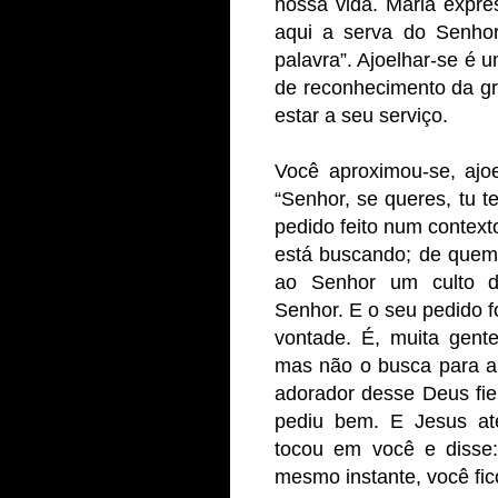
nossa vida. Maria expre
aqui a serva do Senho
palavra”. Ajoelhar-se é 
de reconhecimento da g
estar a seu serviço.
Você aproximou-se, ajo
“Senhor, se queres, tu t
pedido feito num contex
está buscando; de quem 
ao Senhor um culto d
Senhor. E o seu pedido fo
vontade. É, muita gent
mas não o busca para 
adorador desse Deus fi
pediu bem. E Jesus at
tocou em você e disse: 
mesmo instante, você fico