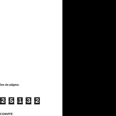
ções de página
2
5
1
3
2
 CONVITE