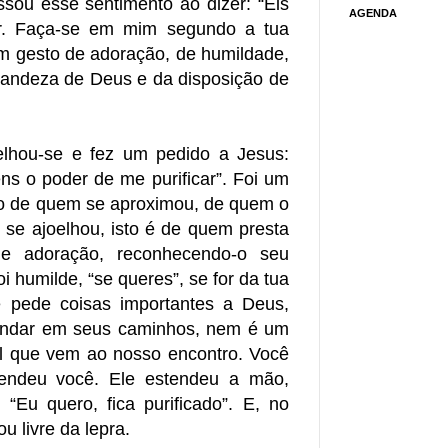
ssou esse sentimento ao dizer: “Eis
AGENDA
r. Faça-se em mim segundo a tua
um gesto de adoração, de humildade,
randeza de Deus e da disposição de
elhou-se e fez um pedido a Jesus:
ens o poder de me purificar”. Foi um
to de quem se aproximou, de quem o
se ajoelhou, isto é de quem presta
e adoração, reconhecendo-o seu
i humilde, “se queres”, se for da tua
e pede coisas importantes a Deus,
andar em seus caminhos, nem é um
el que vem ao nosso encontro. Você
endeu você. Ele estendeu a mão,
“Eu quero, fica purificado”. E, no
u livre da lepra.